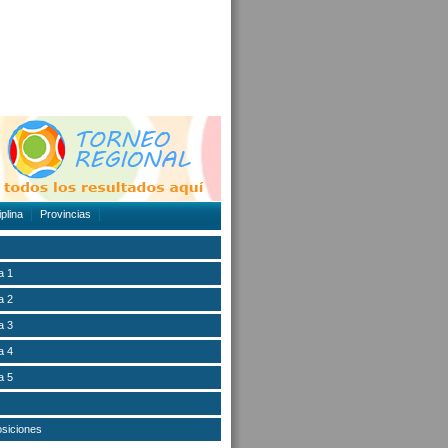
plina
Provincias
a 1
a 2
a 3
a 4
a 5
osiciones