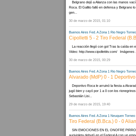
Belgrano dejó a Alianza con las manos vacía
Roca. El Gallito falló en defensa y Belgrano
gen...
30 de marzo de 2015, 01:10
Buenos Aires
Fed. A Zona 1
Rio Negro
Torneo
Cipolletti 5 - 2 Tiro Federal (B.
La reacción llegó con gol Tras la caída en e
Video: http://www.cipollettitv.com/ Imágenes .
30 de marzo de 2015, 00:29
Buenos Aires
Fed. A Zona 1
Rio Negro
Torneo
Alvarado (MdP) 0 - 1 Deportiv
Deportivo Roca le arruinó la fiesta a Alvara
jugó bien y cayó por 1 a 0 con los rionegrino
Sebastián Lisi...
29 de marzo de 2015, 19:40
Buenos Aires
Fed. A Zona 1
Neuquen
Torneo 
Tiro Federal (B.Bca.) 0 - 0 Ali
SIN EMOCIONES EN EL ONOFRE PIRRONE Solo l
aurivioleta debutó en el Federal A con un em