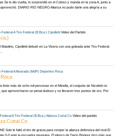
s Se lo dio vuelta, lo sorprendió en el Coloso y manda en la zona A, junto a
 lo aprovechó. DIARIO RIO NEGRO Alianza no pudo darle una alegría a su
 Federal A
Tiro Federal (B.Bca.)
Cipolletti
Video del Partido
Bca.)
l Maiolino, Cipolletti debutó en La Visera con una goleada ante Tiro Federal.
..
 Federal A
Alvarado (MdP)
Deportivo Roca
o Roca
do Ante más de ocho mil personas en el Minella, el conjunto de Nicoletti no
s, que aprovecharon un penal dudoso y se llevaron tres puntos de oro. Por:
Federal A
Tiro Federal (B.Bca.)
Alianza Cutral Co
Video del partido
anza Cutral Co
e faltó el tiro de gracia para romper la alianza defensiva del rival El
pate 0-0 ante la escuadra neuquina. El elenco de Darío Bonjour hizo más que