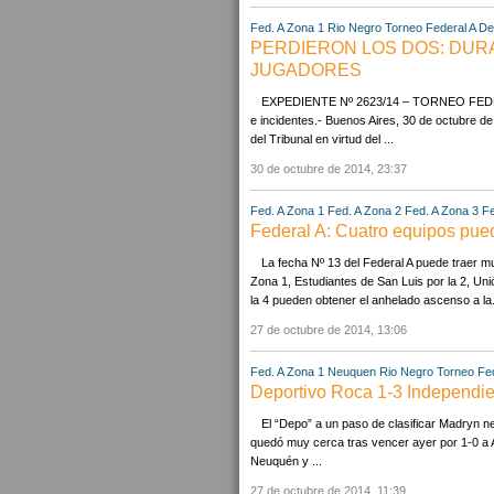
Fed. A Zona 1
Rio Negro
Torneo Federal A
De
PERDIERON LOS DOS: DURA
JUGADORES
EXPEDIENTE Nº 2623/14 – TORNEO FEDERAL 
e incidentes.- Buenos Aires, 30 de octubre de
del Tribunal en virtud del ...
30 de octubre de 2014, 23:37
Fed. A Zona 1
Fed. A Zona 2
Fed. A Zona 3
Fe
Federal A: Cuatro equipos pue
La fecha Nº 13 del Federal A puede traer m
Zona 1, Estudiantes de San Luis por la 2, U
la 4 pueden obtener el anhelado ascenso a la.
27 de octubre de 2014, 13:06
Fed. A Zona 1
Neuquen
Rio Negro
Torneo Fed
Deportivo Roca 1-3 Independie
El “Depo” a un paso de clasificar Madryn n
quedó muy cerca tras vencer ayer por 1-0 a 
Neuquén y ...
27 de octubre de 2014, 11:39