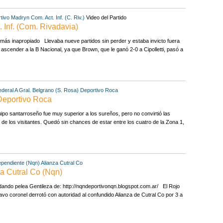
tivo Madryn
Com. Act. Inf. (C. Riv.)
Video del Partido
 Inf. (Com. Rivadavia)
o más inapropiado Llevaba nueve partidos sin perder y estaba invicto fuera
scender a la B Nacional, ya que Brown, que le ganó 2-0 a Cipolletti, pasó a
deral A
Gral. Belgrano (S. Rosa)
Deportivo Roca
 Deportivo Roca
uipo santarroseño fue muy superior a los sureños, pero no convirtió las
de los visitantes. Quedó sin chances de estar entre los cuatro de la Zona 1,
ependiente (Nqn)
Alianza Cutral Co
a Cutral Co (Nqn)
 dando pelea Gentileza de: http://nqndeportivonqn.blogspot.com.ar/ El Rojo
avo coronel derrotó con autoridad al confundido Alianza de Cutral Co por 3 a