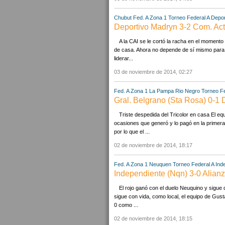
Chubut
Fed. A Zona 1
Torneo Federal A
Depor
Deportivo Madryn 3-2 Com. Act.
A la CAI se le cortó la racha en el moment
de casa. Ahora no depende de sí mismo para a
liderar...
03 de noviembre de 2014, 02:27
Fed. A Zona 1
La Pampa
Rio Negro
Torneo Fe
Gral. Belgrano (Sta Rosa) 0-1
Triste despedida del Tricolor en casa El eq
ocasiones que generó y lo pagó en la primera 
por lo que el ...
02 de noviembre de 2014, 18:17
Fed. A Zona 1
Neuquen
Torneo Federal A
Ind
Independiente (Nqn) 3-0 Alianz
El rojo ganó con el duelo Neuquino y sigue
sigue con vida, como local, el equipo de Gust
0 como ...
02 de noviembre de 2014, 18:15