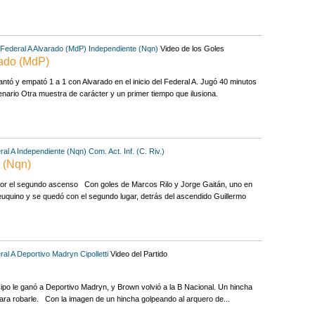
Federal A
Alvarado (MdP)
Independiente (Nqn)
Video de los Goles
rado (MdP)
tó y empató 1 a 1 con Alvarado en el inicio del Federal A. Jugó 40 minutos
ario Otra muestra de carácter y un primer tiempo que ilusiona.
ral A
Independiente (Nqn)
Com. Act. Inf. (C. Riv.)
e (Nqn)
 por el segundo ascenso Con goles de Marcos Rilo y Jorge Gaitán, uno en
euquino y se quedó con el segundo lugar, detrás del ascendido Guillermo
ral A
Deportivo Madryn
Cipolletti
Video del Partido
V Cipo le ganó a Deportivo Madryn, y Brown volvió a la B Nacional. Un hincha
para robarle. Con la imagen de un hincha golpeando al arquero de...