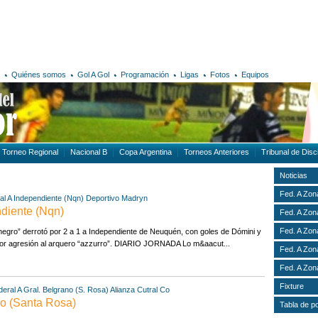
Quiénes somos
Gol A Gol
Programación
Ligas
Fotos
Equipos
Torneo Regional
Nacional B
Copa Argentina
Torneos Anteriores
Tribunal de Disci
Noticias
Fed. A Zon
al A
Independiente (Nqn)
Deportivo Madryn
ndiente (Nqn)
Fed. A Zon
Fed. A Zon
egro” derrotó por 2 a 1 a Independiente de Neuquén, con goles de Dómini y
or agresión al arquero “azzurro”. DIARIO JORNADA Lo m&aacut...
Fed. A Zon
Fed. A Zon
Fixture
eral A
Gral. Belgrano (S. Rosa)
Alianza Cutral Co
no (Santa Rosa)
Tabla de p