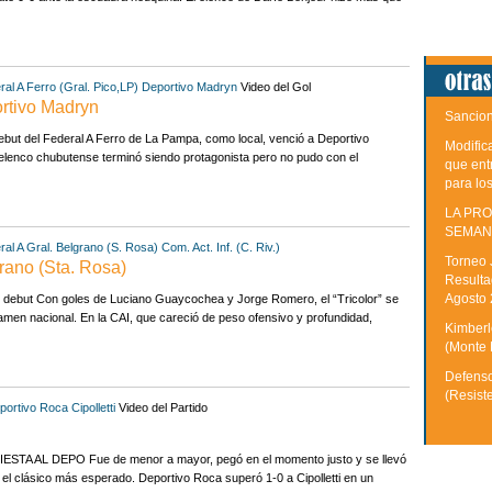
ral A
Ferro (Gral. Pico,LP)
Deportivo Madryn
Video del Gol
ortivo Madryn
Sancion
but del Federal A Ferro de La Pampa, como local, venció a Deportivo
Modific
 elenco chubutense terminó siendo protagonista pero no pudo con el
que ent
para lo
LA PRO
SEMAN
ral A
Gral. Belgrano (S. Rosa)
Com. Act. Inf. (C. Riv.)
Torneo 
grano (Sta. Rosa)
Resulta
Agosto
el debut Con goles de Luciano Guaycochea y Jorge Romero, el “Tricolor” se
rtamen nacional. En la CAI, que careció de peso ofensivo y profundidad,
Kimberle
(Monte 
Defenso
(Resist
portivo Roca
Cipolletti
Video del Partido
A AL DEPO Fue de menor a mayor, pegó en el momento justo y se llevó
 el clásico más esperado. Deportivo Roca superó 1-0 a Cipolletti en un