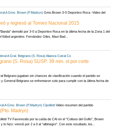
ral A
Gmo. Brown (P.Madryn)
Gmo.Brown 3-0 Deportivo Roca -Video del
leó y regresó al Torneo Nacional 2015
Banda" demolió por 3-0 a Deportivo Roca en la última fecha de la Zona 1 del
l fútbol argentino. Fernández Giles, Maxi Bad...
eral A
Gral. Belgrano (S. Rosa)
Alianza Cutral Co
grano (S. Rosa) SUSP. 39 min. st por corte
al Belgrano jugaban sin chances de clasificación cuando el partido se
a y General Belgrano se enfrentaron solo para cumplir con la última fecha de
ral A
Gmo. Brown (P.Madryn)
Cipolletti
Video resumen del partido
 (Pto. Madryn)
letti TV Favorecido por la caída de CAI en el “Coliseo del Golfo”, Brown
 lo hizo: venció por 2 a 0 al “albinegro”. Con este resultado, los...