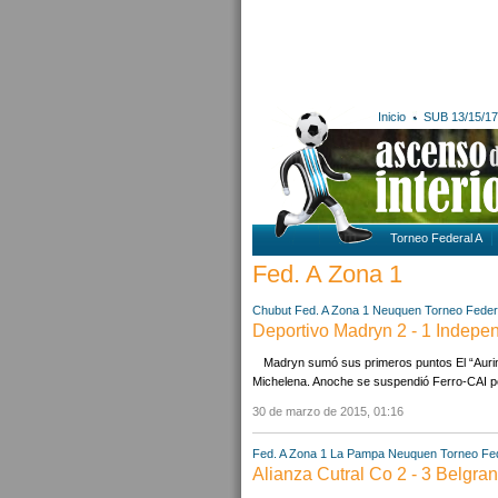
Inicio
SUB 13/15/17
Torneo Federal A
Fed. A Zona 1
Chubut
Fed. A Zona 1
Neuquen
Torneo Feder
Deportivo Madryn 2 - 1 Indepe
Madryn sumó sus primeros puntos El “Aurin
Michelena. Anoche se suspendió Ferro-CAI p
30 de marzo de 2015, 01:16
Fed. A Zona 1
La Pampa
Neuquen
Torneo Fed
Alianza Cutral Co 2 - 3 Belgra