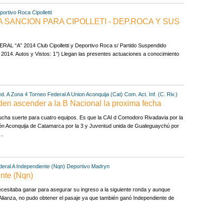
portivo Roca
Cipolletti
 SANCION PARA CIPOLLETI - DEP.ROCA Y SUS
“A” 2014 Club Cipolletti y Deportivo Roca s/ Partido Suspendido
 2014. Autos y Vistos: 1°) Llegan las presentes actuaciones a conocimiento
d. A Zona 4
Torneo Federal A
Union Aconquija (Cat)
Com. Act. Inf. (C. Riv.)
den ascender a la B Nacional la proxima fecha
ucha suerte para cuatro equipos. Es que la CAI d Comodoro Rivadavia por la
nión Aconquija de Catamarca por la 3 y Juventud unida de Gualeguaychú por
..
eral A
Independiente (Nqn)
Deportivo Madryn
nte (Nqn)
ecesitaba ganar para asegurar su ingreso a la siguiente ronda y aunque
Alianza, no pudo obtener el pasaje ya que también ganó Independiente de