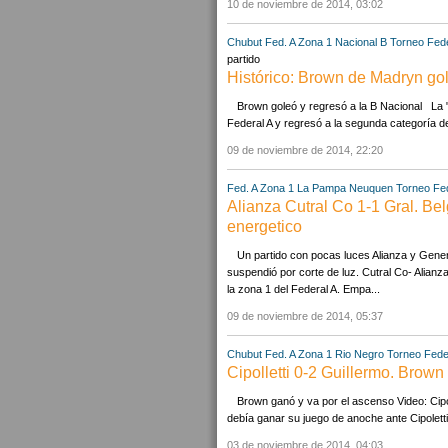
10 de noviembre de 2014, 03:02
Chubut
Fed. A Zona 1
Nacional B
Torneo Fede
partido
Histórico: Brown de Madryn go
Brown goleó y regresó a la B Nacional La "
Federal A y regresó a la segunda categoría de
09 de noviembre de 2014, 22:20
Fed. A Zona 1
La Pampa
Neuquen
Torneo Fed
Alianza Cutral Co 1-1 Gral. Bel
energetico
Un partido con pocas luces Alianza y Gener
suspendió por corte de luz. Cutral Co- Alianz
la zona 1 del Federal A. Empa...
09 de noviembre de 2014, 05:37
Chubut
Fed. A Zona 1
Rio Negro
Torneo Fede
Cipolletti 0-2 Guillermo. Brown
Brown ganó y va por el ascenso Video: Cipol
debía ganar su juego de anoche ante Cipoletti y
03 de noviembre de 2014, 04:03