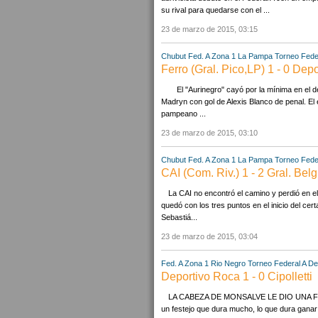
su rival para quedarse con el ...
23 de marzo de 2015, 03:15
Chubut
Fed. A Zona 1
La Pampa
Torneo Fede
Ferro (Gral. Pico,LP) 1 - 0 Dep
El "Aurinegro" cayó por la mínima en el de
Madryn con gol de Alexis Blanco de penal. El
pampeano ...
23 de marzo de 2015, 03:10
Chubut
Fed. A Zona 1
La Pampa
Torneo Fede
CAI (Com. Riv.) 1 - 2 Gral. Bel
La CAI no encontró el camino y perdió en 
quedó con los tres puntos en el inicio del ce
Sebastiá...
23 de marzo de 2015, 03:04
Fed. A Zona 1
Rio Negro
Torneo Federal A
De
Deportivo Roca 1 - 0 Cipolletti
LA CABEZA DE MONSALVE LE DIO UNA FIEST
un festejo que dura mucho, lo que dura ganar