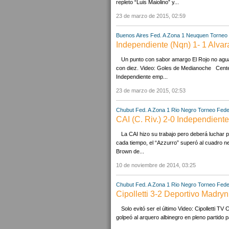
repleto “Luis Maiolino” y...
23 de marzo de 2015, 02:59
Buenos Aires
Fed. A Zona 1
Neuquen
Torneo 
Independiente (Nqn) 1- 1 Alva
Un punto con sabor amargo El Rojo no aguan
con diez. Video: Goles de Medianoche Centen
Independiente emp...
23 de marzo de 2015, 02:53
Chubut
Fed. A Zona 1
Rio Negro
Torneo Fede
CAI (C. Riv.) 2-0 Independient
La CAI hizo su trabajo pero deberá luchar
cada tiempo, el “Azzurro” superó al cuadro n
Brown de...
10 de noviembre de 2014, 03:25
Chubut
Fed. A Zona 1
Rio Negro
Torneo Fede
Cipolletti 3-2 Deportivo Madryn
Solo evitó ser el último Video: Cipolletti T
golpeó al arquero albinegro en pleno partido 