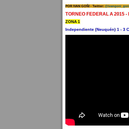
POR IVAN GOÑI -
Twitter:
@ivangoni_gon
TORNEO FEDERAL A 2015 -
ZONA 1
Independiente (Neuquén) 1 - 3 C