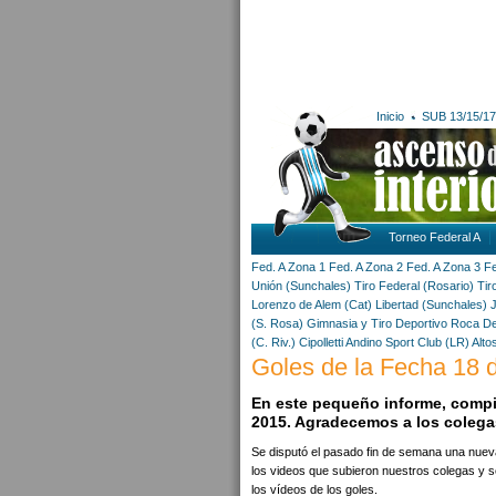
Inicio
SUB 13/15/17
Torneo Federal A
Fed. A Zona 1
Fed. A Zona 2
Fed. A Zona 3
Fe
Unión (Sunchales)
Tiro Federal (Rosario)
Tir
Lorenzo de Alem (Cat)
Libertad (Sunchales)
(S. Rosa)
Gimnasia y Tiro
Deportivo Roca
De
(C. Riv.)
Cipolletti
Andino Sport Club (LR)
Alto
Goles de la Fecha 18 d
En este pequeño informe, compil
2015. Agradecemos a los colegas
Se disputó el pasado fin de semana una nuev
los videos que subieron nuestros colegas y s
los vídeos de los goles.