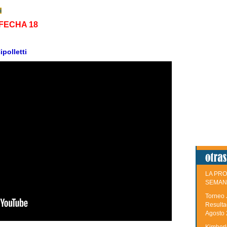
i
 FECHA 18
ipolletti
LA PRO
SEMAN
Torneo 
Resulta
Agosto