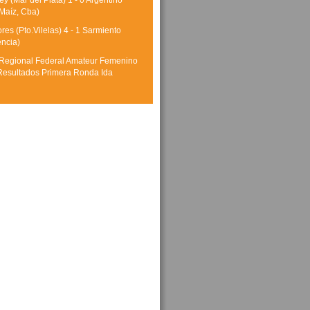
y (Mar del Plata) 1 - 0 Argentino
Maíz, Cba)
res (Pto.Vilelas) 4 - 1 Sarmiento
encia)
Regional Federal Amateur Femenino
Resultados Primera Ronda Ida