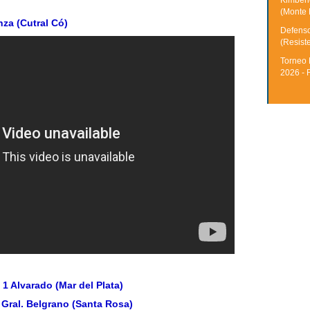
Kimberle
(Monte 
nza (Cutral Có)
Defenso
(Resist
Torneo 
2026 - 
- 1 Alvarado (Mar del Plata)
1 Gral. Belgrano (Santa Rosa)