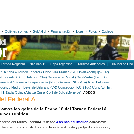
Quiénes somos
Gol A Gol
Programación
Ligas
Fotos
Equipos
Torneo Regional
Nacional B
Copa Argentina
Torneos Anteriores
Tribunal de Disci
d. A Zona 4
Torneo Federal A
Unión Villa Krause (SJ)
Union Aconquija (Cat)
o Federal (B.Bca.)
Talleres (Cba)
Sarmiento (Resist.)
San Martín (Tuc)
San
Juventud Antoniana
Independiente (Nqn)
Gutierrez SC (Mza)
Gral. Belgrano
portivo Madryn
Defe. de Belgrano (VR)
Concepción F.C. (Tuc)
Com. Act. Inf.
s H. Zapla (Jujuy)
Alianza Cutral Co
9 de Julio (Morteros)
VIDEOS
el Federal A
amos los goles de la Fecha 18 del Torneo Federal A
 por subirlos.
a fecha del Torneo Federal A. Y desde
Ascenso del Interior
, compilamos
e los mostramos a ustedes en un formato ordenado y prolijo. A continuación,