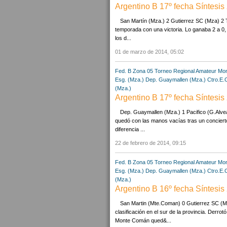
Argentino B 17º fecha Síntesis
San Martín (Mza.) 2 Gutierrez SC (Mza) 2 
temporada con una victoria. Lo ganaba 2 a 0, 
los d...
01 de marzo de 2014, 05:02
Fed. B Zona 05
Torneo Regional Amateur
Mon
Esg. (Mza.)
Dep. Guaymallen (Mza.)
Ctro.E.
(Mza.)
Argentino B 17º fecha Síntesis
Dep. Guaymallen (Mza.) 1 Pacifico (G.Alvea
quedó con las manos vacías tras un conciert
diferencia ...
22 de febrero de 2014, 09:15
Fed. B Zona 05
Torneo Regional Amateur
Mon
Esg. (Mza.)
Dep. Guaymallen (Mza.)
Ctro.E.
(Mza.)
Argentino B 16º fecha Síntesis
San Martin (Mte.Coman) 0 Gutierrez SC (Mz
clasificación en el sur de la provincia. Derrot
Monte Comán qued&...