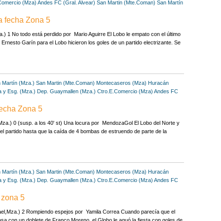
Comercio (Mza)
Andes FC (Gral. Alvear)
San Martin (Mte.Coman)
San Martín
a fecha Zona 5
) 1 No todo está perdido por Mario Aguirre El Lobo le empato con el último
 Ernesto Garín para el Lobo hicieron los goles de un partido electrizante. Se
 Martín (Mza.)
San Martin (Mte.Coman)
Montecaseros (Mza)
Huracán
 y Esg. (Mza.)
Dep. Guaymallen (Mza.)
Ctro.E.Comercio (Mza)
Andes FC
Fecha Zona 5
a.) 0 (susp. a los 40' st) Una locura por MendozaGol El Lobo del Norte y
del partido hasta que la caída de 4 bombas de estruendo de parte de la
 Martín (Mza.)
San Martin (Mte.Coman)
Montecaseros (Mza)
Huracán
 y Esg. (Mza.)
Dep. Guaymallen (Mza.)
Ctro.E.Comercio (Mza)
Andes FC
 zona 5
el,Mza.) 2 Rompiendo espejos por Yamila Correa Cuando parecía que el
asa con un doblete de Franco Moreno, el Globo le aguó la fiesta con goles de