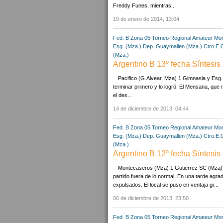
Freddy Funes, mientras...
19 de enero de 2014, 13:04
Fed. B Zona 05
Torneo Regional Amateur
Mon
Esg. (Mza.)
Dep. Guaymallen (Mza.)
Ctro.E.
(Mza.)
Argentino B 13º fecha Síntesis
Pacifico (G.Alvear, Mza) 1 Gimnasia y Esg
terminar primero y lo logró. El Mensana, que 
el des...
14 de diciembre de 2013, 04:44
Fed. B Zona 05
Torneo Regional Amateur
Mon
Esg. (Mza.)
Dep. Guaymallen (Mza.)
Ctro.E.
(Mza.)
Argentino B 12º fecha Síntesis
Montecaseros (Mza) 1 Gutierrez SC (Mza) 1
partido fuera de lo normal. En una tarde agra
expulsados. El local se puso en ventaja gr...
06 de diciembre de 2013, 23:50
Fed. B Zona 05
Torneo Regional Amateur
Mon