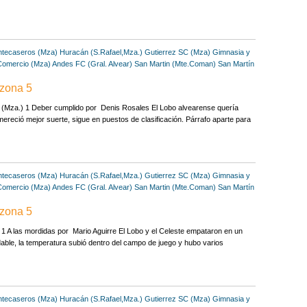
tecaseros (Mza)
Huracán (S.Rafael,Mza.)
Gutierrez SC (Mza)
Gimnasia y
Comercio (Mza)
Andes FC (Gral. Alvear)
San Martin (Mte.Coman)
San Martín
 zona 5
. (Mza.) 1 Deber cumplido por Denis Rosales El Lobo alvearense quería
mereció mejor suerte, sigue en puestos de clasificación. Párrafo aparte para
tecaseros (Mza)
Huracán (S.Rafael,Mza.)
Gutierrez SC (Mza)
Gimnasia y
Comercio (Mza)
Andes FC (Gral. Alvear)
San Martin (Mte.Coman)
San Martín
 zona 5
 A las mordidas por Mario Aguirre El Lobo y el Celeste empataron en un
dable, la temperatura subió dentro del campo de juego y hubo varios
tecaseros (Mza)
Huracán (S.Rafael,Mza.)
Gutierrez SC (Mza)
Gimnasia y