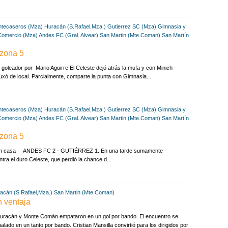
tecaseros (Mza)
Huracán (S.Rafael,Mza.)
Gutierrez SC (Mza)
Gimnasia y
Comercio (Mza)
Andes FC (Gral. Alvear)
San Martin (Mte.Coman)
San Martín
 zona 5
l goleador por Mario Aguirre El Celeste dejó atrás la mufa y con Minich
e Buxó de local. Parcialmente, comparte la punta con Gimnasia...
tecaseros (Mza)
Huracán (S.Rafael,Mza.)
Gutierrez SC (Mza)
Gimnasia y
Comercio (Mza)
Andes FC (Gral. Alvear)
San Martin (Mte.Coman)
San Martín
 zona 5
e en casa ANDES FC 2 - GUTIÉRREZ 1. En una tarde sumamente
ntra el duro Celeste, que perdió la chance d...
acán (S.Rafael,Mza.)
San Martin (Mte.Coman)
 ventaja
Huracán y Monte Comán empataron en un gol por bando. El encuentro se
alado en un tanto por bando. Cristian Mansilla convirtió para los dirigidos por