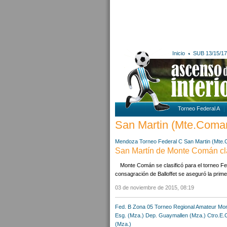
Inicio
SUB 13/15/17
Torneo Federal A
San Martin (Mte.Coman)
Mendoza
Torneo Federal C
San Martin (Mte
San Martín de Monte Comán cla
Monte Comán se clasificó para el torneo Fede
consagración de Balloffet se aseguró la pri
03 de noviembre de 2015, 08:19
Fed. B Zona 05
Torneo Regional Amateur
Mon
Esg. (Mza.)
Dep. Guaymallen (Mza.)
Ctro.E.
(Mza.)