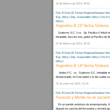
15 de febrero de 2014, 04:51
Fed. B Zona 05
Torneo Regional Amateur
Mon
Esg. (Mza.)
Dep. Guaymallen (Mza.)
Ctro.E.
(Mza.)
Argentino B 15º fecha Síntesis
Gutierrez S.C. 3 vs. Sp. Pacifico 0 Volvió e
intratable, hizo los tres, goleó al Pacífico d
07 de febrero de 2014, 20:42
Fed. B Zona 05
Torneo Regional Amateur
Mon
Esg. (Mza.)
Dep. Guaymallen (Mza.)
Ctro.E.
(Mza.)
Argentino B 14º fecha Síntesis
Andes F.C. vs. Gutierrez S.C. Imbatibl
desfavorable, el Croto peleó y lo dio vuelta co
31 de enero de 2014, 23:16
Fed. B Zona 06
Torneo Regional Amateur
Hur
Huracán y Monte no se sacaron
En un partido amistoso de pretemporada, 
disputó en cancha del ferroviario y terminó igu