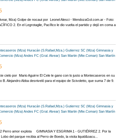
5
Alvear, Mza) Golpe de nocaut por Leonel Alesci - MendozaGol.com.ar - Foto:
O 2. En el Legrotaglie, Pacífico le dio vuelta el partido y dejó en coma a
tecaseros (Mza)
Huracán (S.Rafael,Mza.)
Gutierrez SC (Mza)
Gimnasia y
Comercio (Mza)
Andes FC (Gral. Alvear)
San Martin (Mte.Coman)
San Martín
5
e cielo por Mario Aguirre El Cele le gano con lo justo a Montecaseros en su
o B. Alejandro Abba desniveló para el equipo de Scivoletto, que suma 7 de 9.
tecaseros (Mza)
Huracán (S.Rafael,Mza.)
Gutierrez SC (Mza)
Gimnasia y
Comercio (Mza)
Andes FC (Gral. Alvear)
San Martin (Mte.Coman)
San Martín
5
. 2 Perro amor explota GIMNASIA Y ESGRIMA 1 - GUTIÉRREZ 2. Por la
Lobo del parque recibia al Perro de Boedo, la visita liquid&oacu...