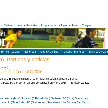
Quiénes somos
Gol A Gol
Programación
Ligas
Fotos
Equipos
Torneo Regional
Nacional B
Copa Argentina
Torneos Anteriores
Tribunal de Disci
. Partidos y noticias
.Coman)
sificó al Federal C 2016
ral C El equipo albinegro fue el mejor en la tabla general y tras la
mera plaza para el certamen que comenzará en enero 2016. El fútbol sanra...
tecaseros (Mza)
Huracán (S.Rafael,Mza.)
Gutierrez SC (Mza)
Gimnasia y
Comercio (Mza)
Andes FC (Gral. Alvear)
San Martin (Mte.Coman)
San Martín