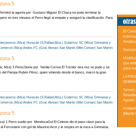
 zona 5
Terminó la agonía por Gustavo Miguez El Chaca no pudo terminar la
pero en tres minutos el Perro llegó al empate y aseguró la clasificación. Para
El Cons
licenci
Amateu
tecaseros (Mza)
Huracán (S.Rafael,Mza.)
Gutierrez SC (Mza)
Gimnasia y
Comercio (Mza)
Andes FC (Gral. Alvear)
San Martin (Mte.Coman)
San Martín
Sancion
 zona 5
Modific
que ent
r, Mza) 3 PerezStone por Yamila Correa El Tricolor otra vez no pudo y se
para lo
o del Pampa Rubén Pérez, quien viniendo desde el banco, marcó la gran
LA PRO
SEMAN
Torneo 
Resulta
tecaseros (Mza)
Huracán (S.Rafael,Mza.)
Gutierrez SC (Mza)
Gimnasia y
Agosto
Comercio (Mza)
Andes FC (Gral. Alvear)
San Martin (Mte.Coman)
San Martín
Kimberle
 zona 5
(Monte 
a) 1 Perro suelto por MendozaGol El Celeste dio el paso clave para la
ó al Ferroviario con gol de Mauricio Arce y le respira en la nuca a Gimnasia.