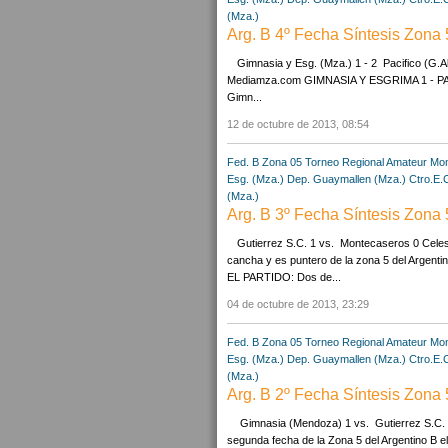
(Mza.)
Arg. B 4º Fecha Síntesis Zona 
Gimnasia y Esg. (Mza.) 1 - 2 Pacifico (G.
Mediamza.com GIMNASIA Y ESGRIMA 1 - PACÍFIC
Gimn...
12 de octubre de 2013, 08:54
Fed. B Zona 05
Torneo Regional Amateur
Mon
Esg. (Mza.)
Dep. Guaymallen (Mza.)
Ctro.E.
(Mza.)
Arg. B 3º Fecha Síntesis Zona 
Gutierrez S.C. 1 vs. Montecaseros 0 Celest
cancha y es puntero de la zona 5 del Argentin
EL PARTIDO: Dos de...
04 de octubre de 2013, 23:29
Fed. B Zona 05
Torneo Regional Amateur
Mon
Esg. (Mza.)
Dep. Guaymallen (Mza.)
Ctro.E.
(Mza.)
Arg. B 2º Fecha Síntesis Zona 
Gimnasia (Mendoza) 1 vs. Gutierrez S.C
segunda fecha de la Zona 5 del Argentino B el 