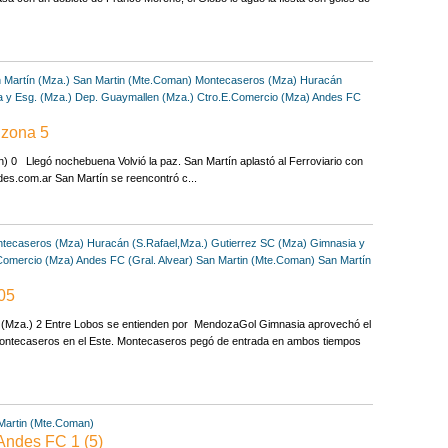
 Martín (Mza.)
San Martin (Mte.Coman)
Montecaseros (Mza)
Huracán
 y Esg. (Mza.)
Dep. Guaymallen (Mza.)
Ctro.E.Comercio (Mza)
Andes FC
 zona 5
) 0 Llegó nochebuena Volvió la paz. San Martín aplastó al Ferroviario con
des.com.ar San Martín se reencontró c...
tecaseros (Mza)
Huracán (S.Rafael,Mza.)
Gutierrez SC (Mza)
Gimnasia y
Comercio (Mza)
Andes FC (Gral. Alvear)
San Martin (Mte.Coman)
San Martín
 05
 (Mza.) 2 Entre Lobos se entienden por MendozaGol Gimnasia aprovechó el
Montecaseros en el Este. Montecaseros pegó de entrada en ambos tiempos
Martin (Mte.Coman)
Andes FC 1 (5)