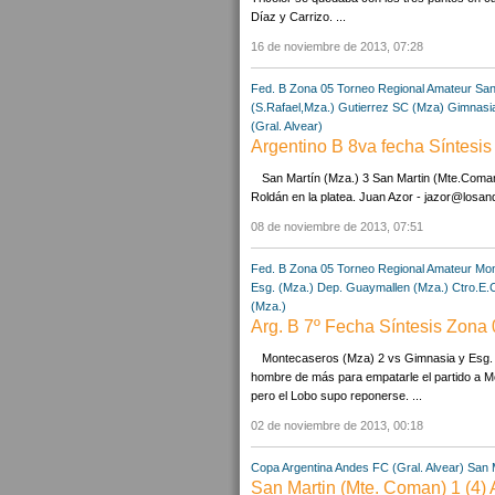
Díaz y Carrizo. ...
16 de noviembre de 2013, 07:28
Fed. B Zona 05
Torneo Regional Amateur
San
(S.Rafael,Mza.)
Gutierrez SC (Mza)
Gimnasia
(Gral. Alvear)
Argentino B 8va fecha Síntesis
San Martín (Mza.) 3 San Martin (Mte.Coman
Roldán en la platea. Juan Azor - jazor@losan
08 de noviembre de 2013, 07:51
Fed. B Zona 05
Torneo Regional Amateur
Mon
Esg. (Mza.)
Dep. Guaymallen (Mza.)
Ctro.E.
(Mza.)
Arg. B 7º Fecha Síntesis Zona
Montecaseros (Mza) 2 vs Gimnasia y Esg.
hombre de más para empatarle el partido a 
pero el Lobo supo reponerse. ...
02 de noviembre de 2013, 00:18
Copa Argentina
Andes FC (Gral. Alvear)
San 
San Martin (Mte. Coman) 1 (4) 