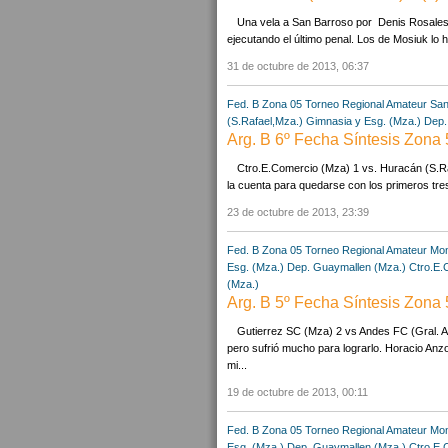
Una vela a San Barroso por Denis Rosales El
ejecutando el último penal. Los de Mosiuk lo 
31 de octubre de 2013, 06:37
Fed. B Zona 05
Torneo Regional Amateur
San
(S.Rafael,Mza.)
Gimnasia y Esg. (Mza.)
Dep.
Arg. B 6º Fecha Síntesis Zona 
Ctro.E.Comercio (Mza) 1 vs. Huracán (S.Ra
la cuenta para quedarse con los primeros tres 
23 de octubre de 2013, 23:39
Fed. B Zona 05
Torneo Regional Amateur
Mon
Esg. (Mza.)
Dep. Guaymallen (Mza.)
Ctro.E.
(Mza.)
Arg. B 5º Fecha Síntesis Zona 
Gutierrez SC (Mza) 2 vs Andes FC (Gral. Al
pero sufrió mucho para lograrlo. Horacio Anzor
mi...
19 de octubre de 2013, 00:11
Fed. B Zona 05
Torneo Regional Amateur
Mon
Esg. (Mza.)
Dep. Guaymallen (Mza.)
Ctro.E.