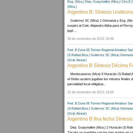
Esg. (Mza.)
Dep. Guaymallen (Mza.)
Ctro.E.
(Mza.)
Argentino B: Síntesis Undécim
Gutierrez SC (Mza) 1 Gimnasia y Esg. (Mza.
suspiro al Cele. Alejandro Abba para el Perroy
jugó ...
30 de noviembre de 2013, 04:48
Fed. B Zona 05
Torneo Regional Amateur
San
(S.Rafael,Mza.)
Gutierrez SC (Mza)
Gimnasia
(Gral. Alvear)
Argentino B Síntesis Décima 
Montecaseros (Mza) 0 Huracán (S.Rafael,Mz
el Globo azuloro jugaban los minutos finales 
parcialidad local oblig&oa...
22 de noviembre de 2013, 15:05
Fed. B Zona 05
Torneo Regional Amateur
San
(S.Rafael,Mza.)
Gutierrez SC (Mza)
Gimnasia
(Gral. Alvear)
Argentino B 9na fecha Síntesis
Dep. Guaymallen (Mza.) 2 Huracán (S.Rafa
Tricolor se quedaba con los tres puntos en c