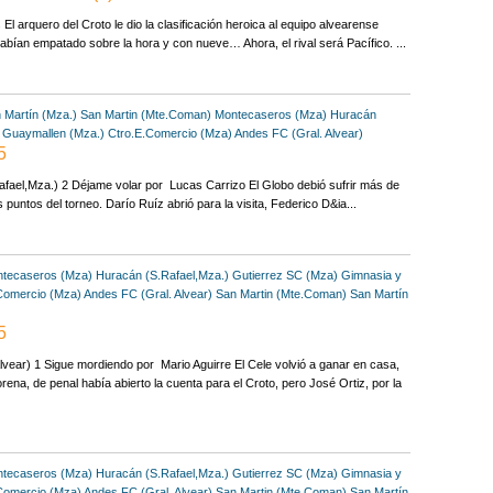
 arquero del Croto le dio la clasificación heroica al equipo alvearense
habían empatado sobre la hora y con nueve… Ahora, el rival será Pacífico. ...
 Martín (Mza.)
San Martin (Mte.Coman)
Montecaseros (Mza)
Huracán
 Guaymallen (Mza.)
Ctro.E.Comercio (Mza)
Andes FC (Gral. Alvear)
5
fael,Mza.) 2 Déjame volar por Lucas Carrizo El Globo debió sufrir más de
puntos del torneo. Darío Ruíz abrió para la visita, Federico D&ia...
tecaseros (Mza)
Huracán (S.Rafael,Mza.)
Gutierrez SC (Mza)
Gimnasia y
Comercio (Mza)
Andes FC (Gral. Alvear)
San Martin (Mte.Coman)
San Martín
5
vear) 1 Sigue mordiendo por Mario Aguirre El Cele volvió a ganar en casa,
ena, de penal había abierto la cuenta para el Croto, pero José Ortiz, por la
tecaseros (Mza)
Huracán (S.Rafael,Mza.)
Gutierrez SC (Mza)
Gimnasia y
Comercio (Mza)
Andes FC (Gral. Alvear)
San Martin (Mte.Coman)
San Martín