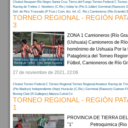
Chubut
Neuquen
Rio Negro
Santa Cruz
Tierra del Fuego
Torneo Federal C
Torneo 
Racing de Trelew
J. Newbery (C.Riv.)
Indep´te (Pto.S.Julián)
Germinal (Rawson)
G
Def. de Pico Truncado (P.Trun.)
Com. Act. Inf. (C. Riv.)
Camioneros (Rio Grande)
TORNEO REGIONAL - REGIÓN PATA
3
ZONA 1 Camioneros (Río Gran
(Ushuaia) Camioneros de Río 
homónimo de Ushuaia Por la t
Patagónica del Torneo Regio
Kevin Garay festeja su gol, el primero de
Fútbol, Camioneros de Río Gr
Racing de Trelew. Foto: Sergio Esparza
27 de noviembre de 2021, 22:06
Chubut
Torneo Federal C
Torneo Regional
Torneo Regional Amateur
Racing de Tre
(Pto.Madryn)
Independiente (Nqn)
Huracán (C.Riv.)
Germinal (Rawson)
Gaiman F
Boxing Club (R.Gallegos)
Alianza Cutral Co
TORNEO REGIONAL - REGIÓN PATA
1
PROVINCIA DE TIERR
"1" Petroquimica (Rio G