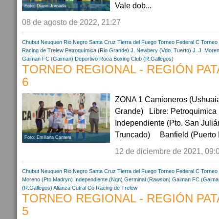
Vale dob...
Foto: Diario Jornada
08 de agosto de 2022, 21:27
Chubut
Neuquen
Rio Negro
Santa Cruz
Tierra del Fuego
Torneo Federal C
Torneo 
Racing de Trelew
Petroquímica (Rio Grande)
J. Newbery (Vdo. Tuerto)
J. J. More
Gaiman FC (Gaiman)
Deportivo Roca
Boxing Club (R.Gallegos)
TORNEO REGIONAL - REGIÓN PATA
6
ZONA 1 Camioneros (Ushuaia)
Grande) Libre: Petroquimic
Independiente (Pto. San Juliá
Truncado) Banfield (Puerto D
Foto: Emiliana Cantera
12 de diciembre de 2021, 09:
Chubut
Neuquen
Rio Negro
Santa Cruz
Tierra del Fuego
Torneo Federal C
Torneo 
Moreno (Pto.Madryn)
Independiente (Nqn)
Germinal (Rawson)
Gaiman FC (Gaima
(R.Gallegos)
Alianza Cutral Co
Racing de Trelew
TORNEO REGIONAL - REGIÓN PATA
5