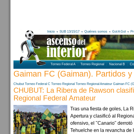
Inicio
SUB 13/15/17
Quiénes somos
Gol A Gol
Pr
Torneo Federal A
Torneo Regional
Nacional B
Co
Gaiman FC (Gaiman). Partidos y 
Chubut
Torneo Federal C
Torneo Regional
Torneo Regional Amateur
Gaiman FC (G
CHUBUT: La Ribera de Rawson clasifi
Regional Federal Amateur
Tras una fiesta de goles, La R
Apertura y clasificó al Regiona
ofensivo, el "Canario" derrot
Tehuelche en la revancha de 