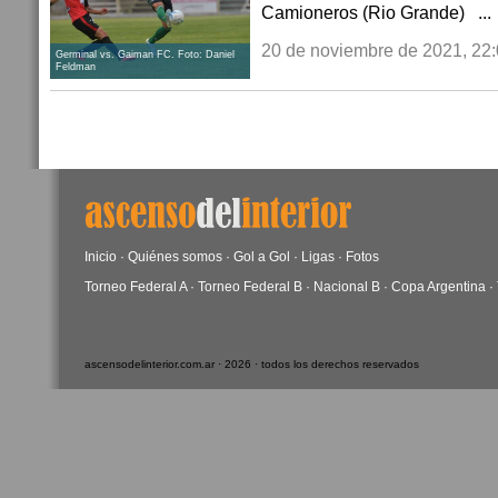
Camioneros (Rio Grande) ...
20 de noviembre de 2021, 22
Germinal vs. Gaiman FC. Foto: Daniel
Feldman
Inicio
·
Quiénes somos
·
Gol a Gol
·
Ligas
·
Fotos
Torneo Federal A
·
Torneo Federal B
·
Nacional B
·
Copa Argentina
·
ascensodelinterior.com.ar · 2026 · todos los derechos reservados