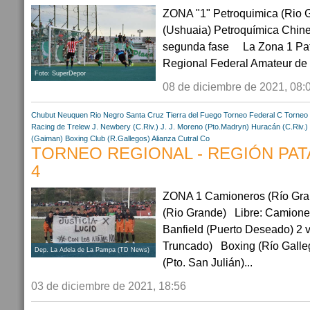
ZONA "1" Petroquimica (Rio 
(Ushuaia) Petroquímica Chines
segunda fase La Zona 1 Pat
Regional Federal Amateur de F
Foto: SuperDepor
08 de diciembre de 2021, 08:
Chubut
Neuquen
Rio Negro
Santa Cruz
Tierra del Fuego
Torneo Federal C
Torneo 
Racing de Trelew
J. Newbery (C.Riv.)
J. J. Moreno (Pto.Madryn)
Huracán (C.Riv.)
(Gaiman)
Boxing Club (R.Gallegos)
Alianza Cutral Co
TORNEO REGIONAL - REGIÓN PATA
4
ZONA 1 Camioneros (Río Gran
(Rio Grande) Libre: Camion
Banfield (Puerto Deseado) 2 v
Truncado) Boxing (Río Galleg
Dep. La Adela de La Pampa (TD News)
(Pto. San Julián)...
03 de diciembre de 2021, 18:56