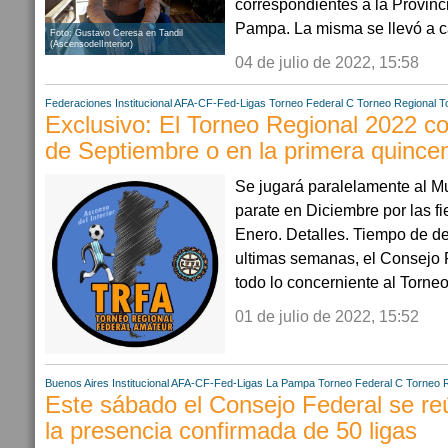
correspondientes a la Provinc
Pampa. La misma se llevó a c
Foto: Gustavo Ceresa en Tandil
(AscensodelInterior)
04 de julio de 2022, 15:58
Federaciones
Institucional AFA-CF-Fed-Ligas
Torneo Federal C
Torneo Regional
T
Exclusivo: El Torneo Regional 2022 c
de Septiembre o en la primera quince
Se jugará paralelamente al M
parate en Diciembre por las fi
Enero. Detalles. Tiempo de de
ultimas semanas, el Consejo 
todo lo concerniente al Torne
01 de julio de 2022, 15:52
Buenos Aires
Institucional AFA-CF-Fed-Ligas
La Pampa
Torneo Federal C
Torneo 
Este sábado el Consejo Federal se re
la presencia confirmada de 50 ligas