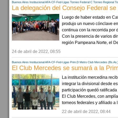
Buenos Aires
Institucional AFA-CF-Fed-Ligas
Torneo Federal C
Torneo Regional
To
La delegación del Consejo Federal se 
Luego de haber estado en Ca
produjo un nuevo cónclave en
continua con la recorrida por 
Con la presencia de varios dir
región Pampeana Norte, el De
24 de abril de 2022, 08:55
Buenos Aires
Institucional AFA-CF-Fed-Ligas
Prim.D Metro
Club Mercedes (Bs.As.
El Club Mercedes se sumará a la Pri
La institución mercedina recib
integrar la divisional desde e
participación quedó ratificada 
El Club Mercedes, con amplías
torneos federales y afiliado a l
22 de abril de 2022, 08:44