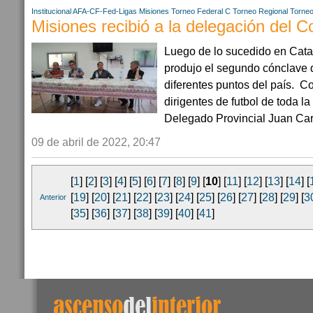
Institucional AFA-CF-Fed-Ligas
Misiones
Torneo Federal C
Torneo Regional
Torneo
Misiones recibió a la delegación del 
Luego de lo sucedido en Cat
produjo el segundo cónclave d
diferentes puntos del país. C
dirigentes de futbol de toda la
Delegado Provincial Juan Carl
09 de abril de 2022, 20:47
[
1
] [
2
] [
3
] [
4
] [
5
] [
6
] [
7
] [
8
] [
9
] [
10
] [
11
] [
12
] [
13
] [
14
] [
[
19
] [
20
] [
21
] [
22
] [
23
] [
24
] [
25
] [
26
] [
27
] [
28
] [
29
] [
3
Anterior
[
35
] [
36
] [
37
] [
38
] [
39
] [
40
] [
41
]