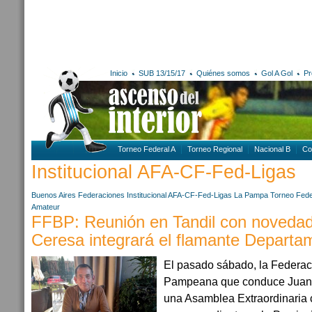
Inicio
SUB 13/15/17
Quiénes somos
Gol A Gol
Pr
Torneo Federal A
Torneo Regional
Nacional B
Co
Institucional AFA-CF-Fed-Ligas
Buenos Aires
Federaciones
Institucional AFA-CF-Fed-Ligas
La Pampa
Torneo Fede
Amateur
FFBP: Reunión en Tandil con noveda
Ceresa integrará el flamante Departa
El pasado sábado, la Federac
Pampeana que conduce Juan 
una Asamblea Extraordinaria c