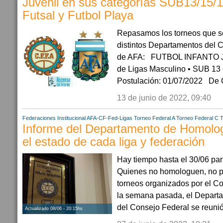
Juvenil en sus categorías SUB13/15/
Futsal y Futbol Playa
Repasamos los torneos que s
distintos Departamentos del 
de AFA: FUTBOL INFANTO J
de Ligas Masculino • SUB 13
Postulación: 01/07/2022 De C
13 de junio de 2022, 09:40
Federaciones
Institucional AFA-CF-Fed-Ligas
Torneo Federal A
Torneo Federal C
T
Informe del Departamento de Homolo
el estado de cada liga y federación
Hay tiempo hasta el 30/06 pa
Quienes no homologuen, no po
torneos organizados por el C
la semana pasada, el Depar
del Consejo Federal se reunió
Actualizado 08/06 - 20:15hs