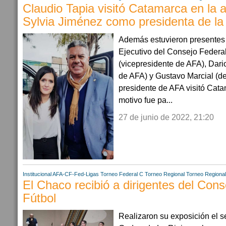
Claudio Tapia visitó Catamarca en la 
Sylvia Jiménez como presidenta de la 
Además estuvieron presentes 
Ejecutivo del Consejo Federa
(vicepresidente de AFA), Dari
de AFA) y Gustavo Marcial (de
presidente de AFA visitó Cata
motivo fue pa...
27 de junio de 2022, 21:20
Institucional AFA-CF-Fed-Ligas
Torneo Federal C
Torneo Regional
Torneo Regiona
El Chaco recibió a dirigentes del Con
Fútbol
Realizaron su exposición el se