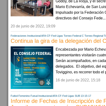
Godoy, de La Rioja, y el secr
Mario Echevarría, de San Lu
Impulsado por la Federación 
directivos del Consejo Fede...
20 de junio de 2022, 19:09
Federaciones
Institucional AFA-CF-Fed-Ligas
Torneo Federal C
Torneo Regional
T
Continua la gira de la delegación del 
Encabezada por Mario Echevar
representantes visitarán cuat
Serán acompañados, en cada u
delegados. El objetivo, del e
Toviggino, es recorrer todo el p
16 de junio de 2022, 15:18
Futbol Femenino
Futsal
Institucional AFA-CF-Fed-Ligas
SUB 13-15-17
Informe de Fechas de Inscripción de F