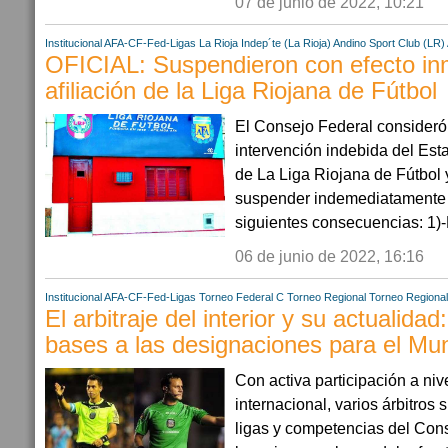
07 de junio de 2022, 10:21
Institucional AFA-CF-Fed-Ligas
La Rioja
Indep´te (La Rioja)
Andino Sport Club (LR)
OFICIAL: Suspendieron con efecto in
afiliación de la Liga Riojana de Fútbol
El Consejo Federal consideró
intervención indebida del Esta
de La Liga Riojana de Fútbol y
suspender indemediatamente s
siguientes consecuencias: 1)-D
06 de junio de 2022, 16:16
Institucional AFA-CF-Fed-Ligas
Torneo Federal C
Torneo Regional
Torneo Regiona
El arbitraje del interior y su actualidad
bases a las designaciones para el Mun
Con activa participación a nive
internacional, varios árbitros 
ligas y competencias del Con