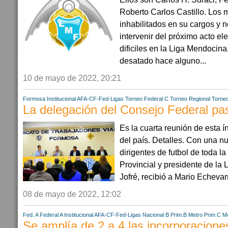
Roberto Carlos Castillo. Los
inhabilitados en su cargos y n
intervenir del próximo acto el
dificiles en la Liga Mendocina
desatado hace alguno...
10 de mayo de 2022, 20:21
Formosa
Institucional AFA-CF-Fed-Ligas
Torneo Federal C
Torneo Regional
Torneo
La delegación del Consejo Federal p
Es la cuarta reunión de esta í
del país. Detalles. Con una n
dirigentes de futbol de toda l
Provincial y presidente de la
Jofré, recibió a Mario Echevarr
08 de mayo de 2022, 12:02
Fed. A
Federal A
Institucional AFA-CF-Fed-Ligas
Nacional B
Prim.B Metro
Prim.C M
Se amplía de 2 a 4 las incorporacione