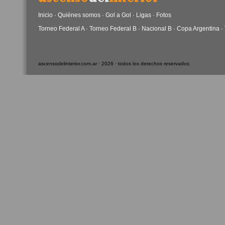
Inicio
·
Quiénes somos
·
Gol a Gol
·
Ligas
·
Fotos
Torneo Federal A
·
Torneo Federal B
·
Nacional B
·
Copa Argentina
·
ascensodelinterior.com.ar · 2026 · todos los derechos reservados