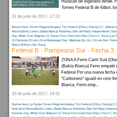
Huracan de Ingeriero White. Po
Liniers y Ferro Carril Sud igualaron en
Bahía Blanca. (Foto: Info Eme).
Torneo Federal B de fútbol, los
31 de julio de 2017, 17:22
Buenos Aires
Torneo Regional Amateur
Tiro Federal (B.Bca.)
Racing F.C. (Balcarce
Riestra(BsAs)
Liniers (Bahia Blanca)
Kimberley (Mar del Plata)
Independiente (Tand
(Ing. White)
Gral. Belgrano (S. Rosa)
Ferro Carril Sud (Olav.)
Ferro C. Roca (Las F
(S.Clemente)
El León (Gral.Madariaga)
Dep. Villalonga (Bs. As.)
Circulo Dep. Otam
Mayo)
All Boys (Sta. Rosa)
Federal B - Pampeana Sur - Fecha 3
ZONA A Ferro Carril Sud (Olava
(Bahía Blanca) Ferro empató e
Federal Por una nueva fecha d
“Carbonero” igualó en cero fr
Blanca. Ferro emp...
20 de julio de 2017, 19:32
Buenos Aires
La Pampa
Torneo Regional Amateur
Tiro Federal (B.Bca.)
Racing F.C
Norb.de la Riestra(BsAs)
Liniers (Bahia Blanca)
Kimberley (Mar del Plata)
Independi
Huracán (Ing. White)
Gral. Belgrano (S. Rosa)
Ferro Carril Sud (Olav.)
Ferro C. Ro