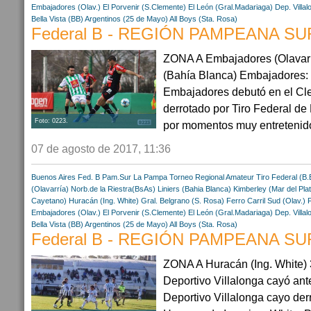
Embajadores (Olav.)
El Porvenir (S.Clemente)
El León (Gral.Madariaga)
Dep. Villal
Bella Vista (BB)
Argentinos (25 de Mayo)
All Boys (Sta. Rosa)
Federal B - REGIÓN PAMPEANA SUR
ZONA A Embajadores (Olavarrí
(Bahía Blanca) Embajadores: d
Embajadores debutó en el Cle
derrotado por Tiro Federal de
Foto: 0223.
por momentos muy entretenido.
07 de agosto de 2017, 11:36
Buenos Aires
Fed. B Pam.Sur
La Pampa
Torneo Regional Amateur
Tiro Federal (B.
(Olavarría)
Norb.de la Riestra(BsAs)
Liniers (Bahia Blanca)
Kimberley (Mar del Pla
Cayetano)
Huracán (Ing. White)
Gral. Belgrano (S. Rosa)
Ferro Carril Sud (Olav.)
Embajadores (Olav.)
El Porvenir (S.Clemente)
El León (Gral.Madariaga)
Dep. Villal
Bella Vista (BB)
Argentinos (25 de Mayo)
All Boys (Sta. Rosa)
Federal B - REGIÓN PAMPEANA SUR
ZONA A Huracán (Ing. White) 3
Deportivo Villalonga cayó ante
Deportivo Villalonga cayo derr