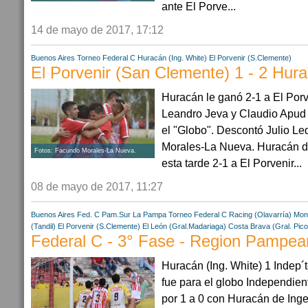
ante El Porve...
14 de mayo de 2017, 17:12
Buenos Aires
Torneo Federal C
Huracán (Ing. White)
El Porvenir (S.Clemente)
El Porvenir (San Clemente) 1 - 2 Hura
Huracán le ganó 2-1 a El Porv
Leandro Jeva y Claudio Apud 
el "Globo". Descontó Julio L
Morales-La Nueva. Huracán de
Fotos: Facundo Morales-La Nueva.
esta tarde 2-1 a El Porvenir...
08 de mayo de 2017, 11:27
Buenos Aires
Fed. C Pam.Sur
La Pampa
Torneo Federal C
Racing (Olavarría)
Mon
(Tandil)
El Porvenir (S.Clemente)
El León (Gral.Madariaga)
Costa Brava (Gral. Pico
Federal C - 3° Fase - Region Pampean
Huracán (Ing. White) 1 Indep´
fue para el globo Independie
por 1 a 0 con Huracán de Inge