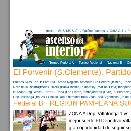
Inicio
SUB 13/15/17
Quiénes somos
Gol A Gol
Pr
Torneo Federal A
Torneo Regional
Nacional B
Co
El Porvenir (S.Clemente). Partido
Buenos Aires
Fed. B Pam.Sur
Torneo Regional Amateur
Tiro Federal (B.Bca.)
Racin
Norb.de la Riestra(BsAs)
Liniers (Bahia Blanca)
Kimberley (Mar del Plata)
Independi
Huracán (Ing. White)
Ferro C. Roca (Las Flores)
Embajadores (Olav.)
El Porvenir 
Dep. Villalonga (Bs. As.)
Circulo Dep. Otamendi
Bella Vista (BB)
Argentinos (25 de 
Federal B - REGIÓN PAMPEANA SUR
ZONA A Dep. Villalonga 1 vs. 
mejor suerte El Deportivo Vil
gran oportunidad de seguir s