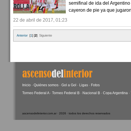
semifinal de ida del Argentin
cayeron de pie ya que jugaron 
22 de abril de 2017, 01:23
Anterior
[
1
] [
2
]
Siguiente
Inicio
·
Quiénes somos
·
Gol a Gol
·
Ligas
·
Fotos
Torneo Federal A
·
Torneo Federal B
·
Nacional B
·
Copa Argentina
·
ascensodelinterior.com.ar · 2026 · todos los derechos reservados