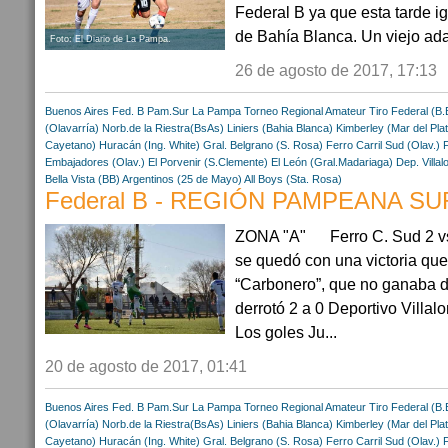
Federal B ya que esta tarde ig
de Bahía Blanca. Un viejo adag
Foto: El Diario de La Pampa.
26 de agosto de 2017, 17:13
Buenos Aires
Fed. B Pam.Sur
La Pampa
Torneo Regional Amateur
Tiro Federal (B.
(Olavarría)
Norb.de la Riestra(BsAs)
Liniers (Bahia Blanca)
Kimberley (Mar del Pla
Cayetano)
Huracán (Ing. White)
Gral. Belgrano (S. Rosa)
Ferro Carril Sud (Olav.)
Embajadores (Olav.)
El Porvenir (S.Clemente)
El León (Gral.Madariaga)
Dep. Villal
Bella Vista (BB)
Argentinos (25 de Mayo)
All Boys (Sta. Rosa)
Federal B - REGIÓN PAMPEANA SUR
ZONA "A" Ferro C. Sud 2 vs.
se quedó con una victoria que
“Carbonero”, que no ganaba d
derrotó 2 a 0 Deportivo Villal
Los goles Ju...
20 de agosto de 2017, 01:41
Buenos Aires
Fed. B Pam.Sur
La Pampa
Torneo Regional Amateur
Tiro Federal (B.
(Olavarría)
Norb.de la Riestra(BsAs)
Liniers (Bahia Blanca)
Kimberley (Mar del Pla
Cayetano)
Huracán (Ing. White)
Gral. Belgrano (S. Rosa)
Ferro Carril Sud (Olav.)