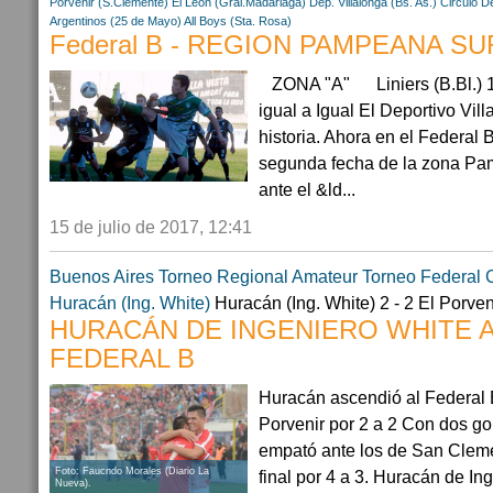
Porvenir (S.Clemente)
El León (Gral.Madariaga)
Dep. Villalonga (Bs. As.)
Circulo D
Argentinos (25 de Mayo)
All Boys (Sta. Rosa)
Federal B - REGION PAMPEANA SUR
ZONA "A" Liniers (B.Bl.) 1 
igual a Igual El Deportivo Vil
historia. Ahora en el Federal B
segunda fecha de la zona Pa
ante el &ld...
15 de julio de 2017, 12:41
Buenos Aires
Torneo Regional Amateur
Torneo Federal 
Huracán (Ing. White)
Huracán (Ing. White) 2 - 2 El Porve
HURACÁN DE INGENIERO WHITE 
FEDERAL B
Huracán ascendió al Federal B
Porvenir por 2 a 2 Con dos go
empató ante los de San Cleme
Foto: Faucndo Morales (Diario La
final por 4 a 3. Huracán de In
Nueva).