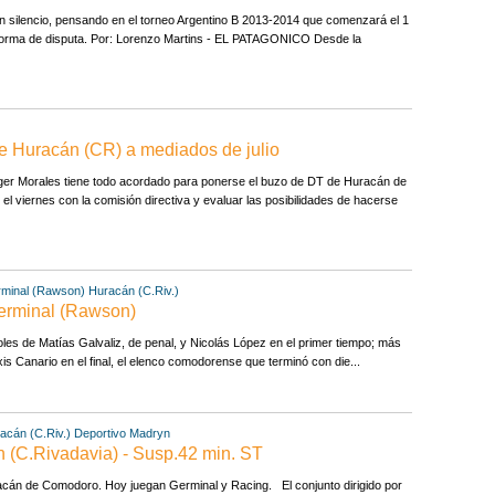
silencio, pensando en el torneo Argentino B 2013-2014 que comenzará el 1
u forma de disputa. Por: Lorenzo Martins - EL PATAGONICO Desde la
e Huracán (CR) a mediados de julio
Roger Morales tiene todo acordado para ponerse el buzo de DT de Huracán de
l viernes con la comisión directiva y evaluar las posibilidades de hacerse
minal (Rawson)
Huracán (C.Riv.)
Germinal (Rawson)
oles de Matías Galvaliz, de penal, y Nicolás López en el primer tiempo; más
is Canario en el final, el elenco comodorense que terminó con die...
acán (C.Riv.)
Deportivo Madryn
n (C.Rivadavia) - Susp.42 min. ST
acán de Comodoro. Hoy juegan Germinal y Racing. El conjunto dirigido por