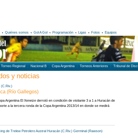
Quiénes somos
Gol A Gol
Programación
Ligas
Fotos
Equipos
Torneo Regional
Nacional B
Copa Argentina
Torneos Anteriores
Tribunal de Disci
dos y noticias
(C.Riv.)
ca (Río Gallegos)
a Argentina El Xeneize derrotó en condición de visitante 3 a 1 a Huracán de
rte a la tercera ronda de la Copa Argentina 2013/14 en donde se medirá
ing de Trelew
Petrolero Austral
Huracán (C.Riv.)
Germinal (Rawson)