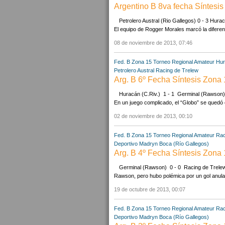
Argentino B 8va fecha Síntesis
Petrolero Austral (Rio Gallegos) 0 - 3 Hu
El equipo de Rogger Morales marcó la diferenc
08 de noviembre de 2013, 07:46
Fed. B Zona 15
Torneo Regional Amateur
Hur
Petrolero Austral
Racing de Trelew
Arg. B 6º Fecha Síntesis Zona
Huracán (C.Riv.) 1 - 1 Germinal (Rawson) H
En un juego complicado, el “Globo” se quedó 
02 de noviembre de 2013, 00:10
Fed. B Zona 15
Torneo Regional Amateur
Rac
Deportivo Madryn
Boca (Río Gallegos)
Arg. B 4º Fecha Síntesis Zona
Germinal (Rawson) 0 - 0 Racing de Trelew 
Rawson, pero hubo polémica por un gol anulad
19 de octubre de 2013, 00:07
Fed. B Zona 15
Torneo Regional Amateur
Rac
Deportivo Madryn
Boca (Río Gallegos)