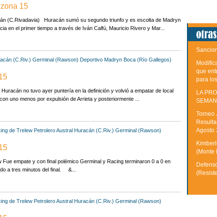
 zona 15
racán (C.Rivadavia) Huracán sumó su segundo triunfo y es escolta de Madryn
ia en el primer tiempo a través de Iván Calfú, Mauricio Rivero y Mar...
Sancion
acán (C.Riv.)
Germinal (Rawson)
Deportivo Madryn
Boca (Río Gallegos)
Modific
que ent
 15
para lo
uracán no tuvo ayer puntería en la definición y volvió a empatar de local
LA PRO
con uno menos por expulsión de Arrieta y posteriormente ...
SEMAN
Torneo 
Resulta
Agosto
ing de Trelew
Petrolero Austral
Huracán (C.Riv.)
Germinal (Rawson)
Kimberle
 15
(Monte 
Fue empate y con final polémico Germinal y Racing terminaron 0 a 0 en
Defenso
o a tres minutos del final. &...
(Resist
ing de Trelew
Petrolero Austral
Huracán (C.Riv.)
Germinal (Rawson)