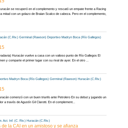
 15
Huracán se recuperó en el complemento y rescató un empate frente a Racing
a mitad con un golazo de Braian Scalco de cabeza. Pero en el complemento,
acán (C.Riv.)
Germinal (Rawson)
Deportivo Madryn
Boca (Río Gallegos)
 15
adavia) Huracán vuelve a casa con un valioso punto de Río Gallegos El
n y comparte el primer lugar con su rival de ayer. En el otro ...
ortivo Madryn
Boca (Río Gallegos)
Germinal (Rawson)
Huracán (C.Riv.)
 15
uracán comenzó con un buen triunfo ante Petrolero En su debut y jugando un
or a través de Agustín Gil Clarotti. En el complement...
 Act. Inf. (C. Riv.)
Huracán (C.Riv.)
 de la CAI en un amistoso y se afianza