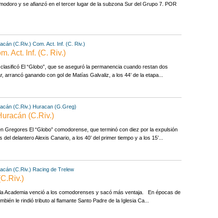
omodoro y se afianzó en el tercer lugar de la subzona Sur del Grupo 7. POR
acán (C.Riv.)
Com. Act. Inf. (C. Riv.)
 Act. Inf. (C. Riv.)
y clasificó El “Globo”, que se aseguró la permanencia cuando restan dos
r, arrancó ganando con gol de Matías Galvaliz, a los 44’ de la etapa...
acán (C.Riv.)
Huracan (G.Greg)
Huracán (C.Riv.)
 Gregores El “Globo” comodorense, que terminó con diez por la expulsión
el delantero Alexis Canario, a los 40’ del primer tiempo y a los 15’...
acán (C.Riv.)
Racing de Trelew
C.Riv.)
, la Academia venció a los comodorenses y sacó más ventaja. En épocas de
bién le rindió tributo al flamante Santo Padre de la Iglesia Ca...