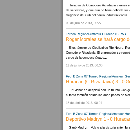
Huracán de Comodoro Rivadavia avanza en 
de setiembre, y que aún no tiene definida s
dirigencia del club del barrio Industrial confir...
05 de julio de 2013, 00:27
Torneo Regional Amateur
Huracán (C.Riv.)
Roger Morales se hará cargo d
El ex técnico de Cipolletti de Río Negro, 
Comodoro Rivadavia. El entrenador se reunió e
cargo de la conducci&oacu...
11 de junio de 2013, 00:30
Fed. B Zona 07
Torneo Regional Amateur
Ger
Huracán (C.Riviadavia) 3 - 0 
El “Globo” se despidió con un triunfo Con g
el tanto también desde los doce pasos de Alex
15 de abril de 2013, 00:04
Fed. B Zona 07
Torneo Regional Amateur
Hur
Deportivo Madryn 1 - 0 Huraca
Ganó Madryn Volvió a la victoria ante Hur