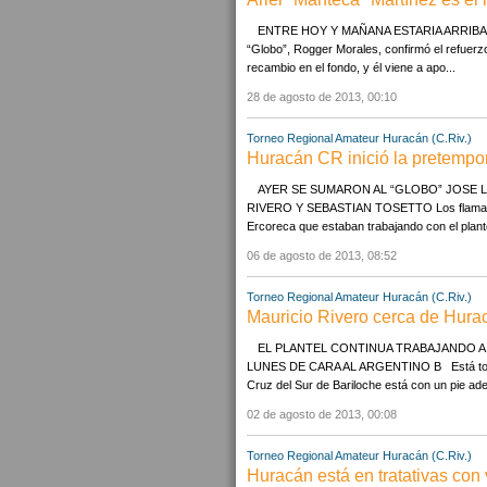
ENTRE HOY Y MAÑANA ESTARIA ARRIBA
“Globo”, Rogger Morales, confirmó el refuerz
recambio en el fondo, y él viene a apo...
28 de agosto de 2013, 00:10
Torneo Regional Amateur
Huracán (C.Riv.)
Huracán CR inició la pretempora
AYER SE SUMARON AL “GLOBO” JOSE L
RIVERO Y SEBASTIAN TOSETTO Los flamantes
Ercoreca que estaban trabajando con el plante
06 de agosto de 2013, 08:52
Torneo Regional Amateur
Huracán (C.Riv.)
Mauricio Rivero cerca de Hur
EL PLANTEL CONTINUA TRABAJANDO A
LUNES DE CARA AL ARGENTINO B Está todo e
Cruz del Sur de Bariloche está con un pie ade
02 de agosto de 2013, 00:08
Torneo Regional Amateur
Huracán (C.Riv.)
Huracán está en tratativas con