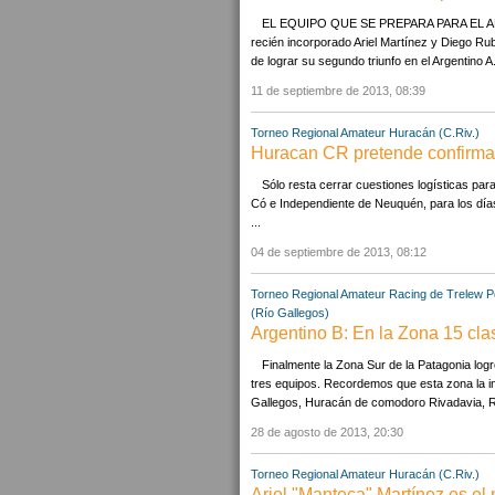
EL EQUIPO QUE SE PREPARA PARA EL 
recién incorporado Ariel Martínez y Diego Rub
de lograr su segundo triunfo en el Argentino A.
11 de septiembre de 2013, 08:39
Torneo Regional Amateur
Huracán (C.Riv.)
Huracan CR pretende confirmar
Sólo resta cerrar cuestiones logísticas para
Có e Independiente de Neuquén, para los dí
...
04 de septiembre de 2013, 08:12
Torneo Regional Amateur
Racing de Trelew
P
(Río Gallegos)
Argentino B: En la Zona 15 cla
Finalmente la Zona Sur de la Patagonia log
tres equipos. Recordemos que esta zona la in
Gallegos, Huracán de comodoro Rivadavia, Ra
28 de agosto de 2013, 20:30
Torneo Regional Amateur
Huracán (C.Riv.)
Ariel "Manteca" Martínez es el