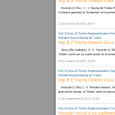
Arg. B 3º Fecha Síntesis Zona
Huracán (C.Riv.) 1 - 1 Racing de Trelew 
Comenzó ganando la “Academia” en la primer
...
12 de octubre de 2013, 08:47
Fed. B Zona 15
Torneo Regional Amateur
Hur
Petrolero Austral
Racing de Trelew
Arg. B 2º Fecha Síntesis Zona
Boca (Rio Gallegos) 0 - 0 Huracán (C.Riv
“Globo” sumó así su cuarto punto en el certame
04 de octubre de 2013, 23:09
Fed. B Zona 15
Torneo Regional Amateur
Dep
Petrolero Austral
Racing de Trelew
Arg. B 1º Fecha Síntesis Zona
Huracán (C.Riv) 1 - 0 Petrolero Austral H
gran primer tiempo, el “Globo” abrió el marcad
27 de septiembre de 2013, 20:33
Fed. B Zona 15
Torneo Regional Amateur
Com.
Huracán venció a los suplentes