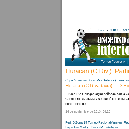
Inicio
SUB 13/15/17
Torneo Federal A
Huracán (C.Riv.). Parti
Copa Argentina
Boca (Río Gallegos)
Huracán 
Huracán (C.Rivadavia) 1 - 3 Bo
Boca Río Gallegos sigue soñando con la Cop
Comodoro Rivadavia y se quedó con el pasapo
con Racing de ...
14 de noviembre de 2013, 08:10
Fed. B Zona 15
Torneo Regional Amateur
Rac
Deportivo Madryn
Boca (Río Gallegos)