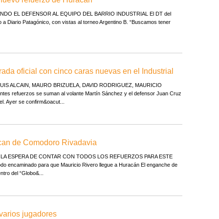
NDO EL DEFENSOR AL EQUIPO DEL BARRIO INDUSTRIAL El DT del
o a Diario Patagónico, con vistas al torneo Argentino B. “Buscamos tener
da oficial con cinco caras nuevas en el Industrial
UIS ALCAIN, MAURO BRIZUELA, DAVID RODRIGUEZ, MAURICIO
 refuerzos se suman al volante Martín Sánchez y el defensor Juan Cruz
l. Ayer se confirm&oacut...
acan de Comodoro Rivadavia
 LA ESPERA DE CONTAR CON TODOS LOS REFUERZOS PARA ESTE
ncaminado para que Mauricio Rivero llegue a Huracán El enganche de
ntro del “Globo&...
 varios jugadores