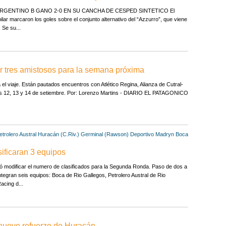
ARGENTINO B GANO 2-0 EN SU CANCHA DE CESPED SINTETICO El
ilar marcaron los goles sobre el conjunto alternativo del “Azzurro”, que viene
 Se su...
 tres amistosos para la semana próxima
 el viaje. Están pautados encuentros con Atlético Regina, Alianza de Cutral-
as 12, 13 y 14 de setiembre. Por: Lorenzo Martins - DIARIO EL PATAGONICO
etrolero Austral
Huracán (C.Riv.)
Germinal (Rawson)
Deportivo Madryn
Boca
sificaran 3 equipos
ró modificar el numero de clasificados para la Segunda Ronda. Paso de dos a
tegran seis equipos: Boca de Rio Gallegos, Petrolero Austral de Rio
cing d...
 nuevo refuerzo de Huracán