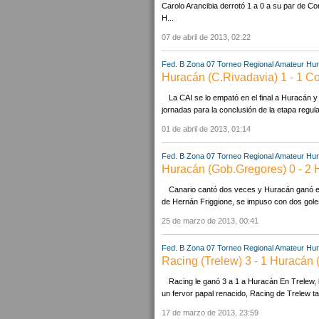
Carolo Arancibia derrotó 1 a 0 a su par de C
H...
07 de abril de 2013, 02:22
Fed. B Zona 07
Torneo Regional Amateur
Hur
Huracán (C.Rivadavia) 1 - 1 Com.
La CAI se lo empató en el final a Huracán 
jornadas para la conclusión de la etapa regula
01 de abril de 2013, 01:14
Fed. B Zona 07
Torneo Regional Amateur
Hur
Huracán (Gob.Gregores) 0 - 2 
Canario cantó dos veces y Huracán ganó en
de Hernán Friggione, se impuso con dos goles d
25 de marzo de 2013, 00:41
Fed. B Zona 07
Torneo Regional Amateur
Hur
Racing (Trelew) 3 - 1 Huracán (
Racing le ganó 3 a 1 a Huracán En Trelew
un fervor papal renacido, Racing de Trelew tam
17 de marzo de 2013, 23:59