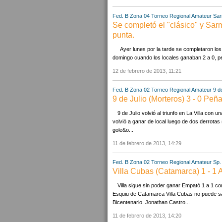
Fed. B Zona 04
Torneo Regional Amateur
Sar
Se completó el "clásico" y Sarm
punta.
Ayer lunes por la tarde se completaron los 
domingo cuando los locales ganaban 2 a 0, pero
12 de febrero de 2013, 11:21
Fed. B Zona 02
Torneo Regional Amateur
9 d
9 de Julio (Morteros) 3 - 0 Peña
9 de Julio volvió al triunfo en La Villa con 
volvió a ganar de local luego de dos derrotas
gole&o...
11 de febrero de 2013, 14:29
Fed. B Zona 02
Torneo Regional Amateur
Sp.
Villa Cubas (Catamarca) 1 - 1 
Villa sigue sin poder ganar Empató 1 a 1 co
Esquiu de Catamarca Villa Cubas no puede sa
Bicentenario. Jonathan Castro...
11 de febrero de 2013, 14:20