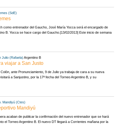
emes (SdE)
üemes
vich como entrenador del Gaucho, José María Yocca será el encargado de
entino B. Yocca se hace cargo del Gaucho.[13/02/2013] Este inicio de semana
e Julio (Rafaela)
Argentino B
a viajar a San Justo
 Colón, ante Pronunciamiento, 9 de Julio ya trabaja de cara a su nueva
sitará a Sanjustino, por la 17ª fecha del Torneo Argentino B, y su
. Mandiyú (Ctes)
eportivo Mandiyú
onera acaban de publicar la confirmación del nuevo entrenador que se hará
anto el Torneo Argentino B. El nuevo DT llegará a Corrientes mañana por la