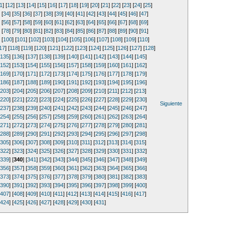
1
] [
12
] [
13
] [
14
] [
15
] [
16
] [
17
] [
18
] [
19
] [
20
] [
21
] [
22
] [
23
] [
24
] [
25
]
 [
34
] [
35
] [
36
] [
37
] [
38
] [
39
] [
40
] [
41
] [
42
] [
43
] [
44
] [
45
] [
46
] [
47
]
 [
56
] [
57
] [
58
] [
59
] [
60
] [
61
] [
62
] [
63
] [
64
] [
65
] [
66
] [
67
] [
68
] [
69
]
 [
78
] [
79
] [
80
] [
81
] [
82
] [
83
] [
84
] [
85
] [
86
] [
87
] [
88
] [
89
] [
90
] [
91
]
 [
100
] [
101
] [
102
] [
103
] [
104
] [
105
] [
106
] [
107
] [
108
] [
109
] [
110
]
17
] [
118
] [
119
] [
120
] [
121
] [
122
] [
123
] [
124
] [
125
] [
126
] [
127
] [
128
]
135
] [
136
] [
137
] [
138
] [
139
] [
140
] [
141
] [
142
] [
143
] [
144
] [
145
]
152
] [
153
] [
154
] [
155
] [
156
] [
157
] [
158
] [
159
] [
160
] [
161
] [
162
]
169
] [
170
] [
171
] [
172
] [
173
] [
174
] [
175
] [
176
] [
177
] [
178
] [
179
]
186
] [
187
] [
188
] [
189
] [
190
] [
191
] [
192
] [
193
] [
194
] [
195
] [
196
]
203
] [
204
] [
205
] [
206
] [
207
] [
208
] [
209
] [
210
] [
211
] [
212
] [
213
]
220
] [
221
] [
222
] [
223
] [
224
] [
225
] [
226
] [
227
] [
228
] [
229
] [
230
]
Siguiente
237
] [
238
] [
239
] [
240
] [
241
] [
242
] [
243
] [
244
] [
245
] [
246
] [
247
]
254
] [
255
] [
256
] [
257
] [
258
] [
259
] [
260
] [
261
] [
262
] [
263
] [
264
]
271
] [
272
] [
273
] [
274
] [
275
] [
276
] [
277
] [
278
] [
279
] [
280
] [
281
]
288
] [
289
] [
290
] [
291
] [
292
] [
293
] [
294
] [
295
] [
296
] [
297
] [
298
]
305
] [
306
] [
307
] [
308
] [
309
] [
310
] [
311
] [
312
] [
313
] [
314
] [
315
]
322
] [
323
] [
324
] [
325
] [
326
] [
327
] [
328
] [
329
] [
330
] [
331
] [
332
]
339
] [
340
] [
341
] [
342
] [
343
] [
344
] [
345
] [
346
] [
347
] [
348
] [
349
]
356
] [
357
] [
358
] [
359
] [
360
] [
361
] [
362
] [
363
] [
364
] [
365
] [
366
]
373
] [
374
] [
375
] [
376
] [
377
] [
378
] [
379
] [
380
] [
381
] [
382
] [
383
]
390
] [
391
] [
392
] [
393
] [
394
] [
395
] [
396
] [
397
] [
398
] [
399
] [
400
]
407
] [
408
] [
409
] [
410
] [
411
] [
412
] [
413
] [
414
] [
415
] [
416
] [
417
]
424
] [
425
] [
426
] [
427
] [
428
] [
429
] [
430
] [
431
]