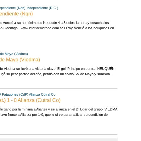
ependiente (Nqn)
Independiente (R.C.)
pendiente (Nqn)
nte venció a su homónimo de Neuquén 4 a 3 sobre la hora y cosecha los
ian Goenaga - www.inforiocolorado.com.ar El rojo venció a los neuquinos en
 de Mayo (Viedma)
 de Mayo (Viedma)
de Viedma se llevó una victoria clave. El gol: Príncipe en contra. NEUQUÉN
jugó su peor partido del año, perdió con un sólido Sol de Mayo y sum&oa...
 Patagones (CdP)
Alianza Cutral Co
) 1 - 0 Alianza (Cutral Co)
 le ganó por la mínima a Alianza y se afianza en el 2° lugar del grupo. VIEDMA
ave frente a Alianza por 1-0, que le sirve para ratificar su condición de