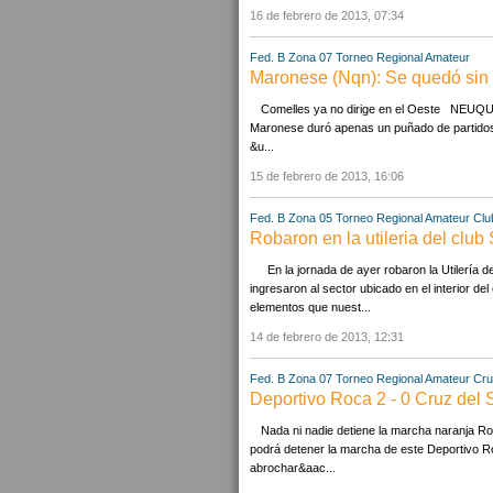
16 de febrero de 2013, 07:34
Fed. B Zona 07
Torneo Regional Amateur
Maronese (Nqn): Se quedó sin
Comelles ya no dirige en el Oeste NEUQUÉN 
Maronese duró apenas un puñado de partidos. 
&u...
15 de febrero de 2013, 16:06
Fed. B Zona 05
Torneo Regional Amateur
Clu
Robaron en la utileria del club
En la jornada de ayer robaron la Utilería 
ingresaron al sector ubicado en el interior del
elementos que nuest...
14 de febrero de 2013, 12:31
Fed. B Zona 07
Torneo Regional Amateur
Cru
Deportivo Roca 2 - 0 Cruz del 
Nada ni nadie detiene la marcha naranja R
podrá detener la marcha de este Deportivo R
abrochar&aac...