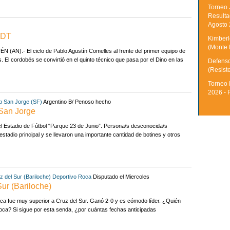
Torneo 
Resulta
Agosto
 DT
Kimberle
(Monte 
(AN).- El ciclo de Pablo Agustín Comelles al frente del primer equipo de
El cordobés se convirtió en el quinto técnico que pasa por el Dino en las
Defenso
(Resist
Torneo 
2026 - 
b San Jorge (SF)
Argentino B/ Penoso hecho
 San Jorge
del Estadio de Fútbol “Parque 23 de Junio”. Persona/s desconocida/s
 estadio principal y se llevaron una importante cantidad de botines y otros
z del Sur (Bariloche)
Deportivo Roca
Disputado el Miercoles
Sur (Bariloche)
oca fue muy superior a Cruz del Sur. Ganó 2-0 y es cómodo líder. ¿Quién
oca? Si sigue por esta senda, ¿por cuántas fechas anticipadas