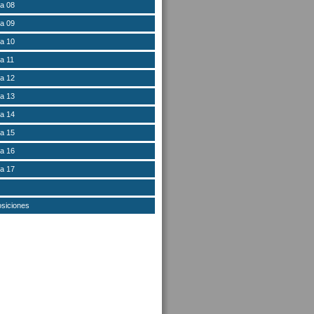
a 08
a 09
a 10
a 11
a 12
a 13
a 14
a 15
a 16
a 17
osiciones