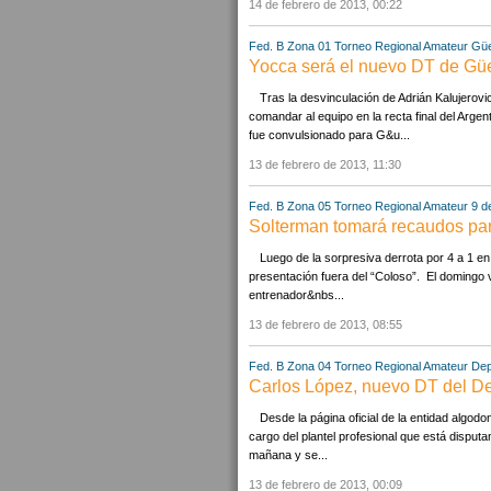
14 de febrero de 2013, 00:22
Fed. B Zona 01
Torneo Regional Amateur
Gü
Yocca será el nuevo DT de G
Tras la desvinculación de Adrián Kalujero
comandar al equipo en la recta final del Arg
fue convulsionado para G&u...
13 de febrero de 2013, 11:30
Fed. B Zona 05
Torneo Regional Amateur
9 d
Solterman tomará recaudos par
Luego de la sorpresiva derrota por 4 a 1 en
presentación fuera del “Coloso”. El domingo vi
entrenador&nbs...
13 de febrero de 2013, 08:55
Fed. B Zona 04
Torneo Regional Amateur
Dep
Carlos López, nuevo DT del D
Desde la página oficial de la entidad algod
cargo del plantel profesional que está disput
mañana y se...
13 de febrero de 2013, 00:09