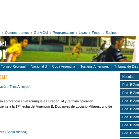
Quiénes somos
Gol A Gol
Programación
Ligas
Fotos
Equipos
Torneo Regional
Nacional B
Copa Argentina
Torneos Anteriores
Tribunal de Disci
eur
Noticias
Fed. B Zon
acán (Tres Arroyos)
Fed. B Zon
Fed. B Zon
ño sorprendió en el arranque a Huracán TA y terminó goleando
diente a la 17° fecha del Argentino B. Dos goles de Luciano Millares, uno de
Fed. B Zon
Fed. B Zon
Fed. B Zon
iers (Bahia Blanca)
Fed. B Zon