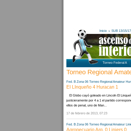
Inicio
SUB 13/15/17
Torneo Federal A
Torneo Regional Amat
Fed. B Zona 06
Torneo Regional Amateur
Hur
El LInqueño 4 Huracan 1
El Globo cayó goleado en Lincoln El Linque
justicieramente por 4 a 1 el partido correspon
ellos de penal, uno de Man...
17 de febrero de 2013, 07:23
Fed. B Zona 06
Torneo Regional Amateur
Lin
Agropecuario Arg. 0 Liniers 0