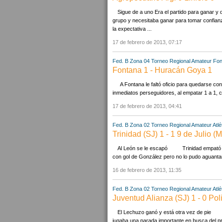
Sigue de a uno Era el partido para ganar y 
grupo y necesitaba ganar para tomar confian
la expectativa ...
17 de febrero de 2013, 07:17
Fed. B Zona 04
Torneo Regional Amateur
Fon
Fontana 1 - Huracán Goya 1
A Fontana le faltó oficio para quedarse co
inmediatos perseguidores, al empatar 1 a 1, c
17 de febrero de 2013, 04:41
Fed. B Zona 02
Torneo Regional Amateur
Atlé
Trinidad (SJ) 1 - 1 9 de Julio (
Al León se le escapó Trinidad empató con
con gol de González pero no lo pudo aguantar.
16 de febrero de 2013, 11:35
Fed. B Zona 02
Torneo Regional Amateur
Atlé
Juventud Alianza (SJ) 1 - 0 Pol
El Lechuzo ganó y está otra vez de pie Sa
jugaba una parada importante en busca del prim