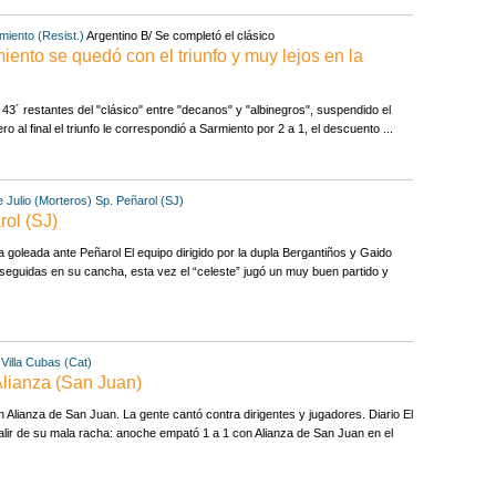
miento (Resist.)
Argentino B/ Se completó el clásico
iento se quedó con el triunfo y muy lejos en la
43´ restantes del "clásico" entre "decanos" y "albinegros", suspendido el
 al final el triunfo le correspondió a Sarmiento por 2 a 1, el descuento ...
e Julio (Morteros)
Sp. Peñarol (SJ)
rol (SJ)
una goleada ante Peñarol El equipo dirigido por la dupla Bergantiños y Gaido
 seguidas en su cancha, esta vez el “celeste” jugó un muy buen partido y
 Villa Cubas (Cat)
Alianza (San Juan)
n Alianza de San Juan. La gente cantó contra dirigentes y jugadores. Diario El
lir de su mala racha: anoche empató 1 a 1 con Alianza de San Juan en el