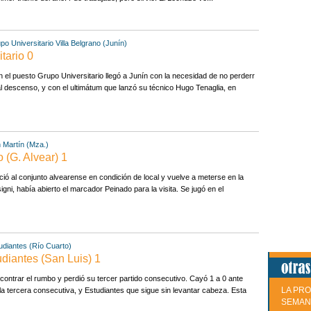
po Universitario
Villa Belgrano (Junín)
tario 0
 el puesto Grupo Universitario llegó a Junín con la necesidad de no perderr
l descenso, y con el ultimátum que lanzó su técnico Hugo Tenaglia, en
 Martín (Mza.)
 (G. Alvear) 1
ió al conjunto alvearense en condición de local y vuelve a meterse en la
gni, había abierto el marcador Peinado para la visita. Se jugó en el
udiantes (Río Cuarto)
udiantes (San Luis) 1
contrar el rumbo y perdió su tercer partido consecutivo. Cayó 1 a 0 ante
LA PRO
la tercera consecutiva, y Estudiantes que sigue sin levantar cabeza. Esta
SEMAN