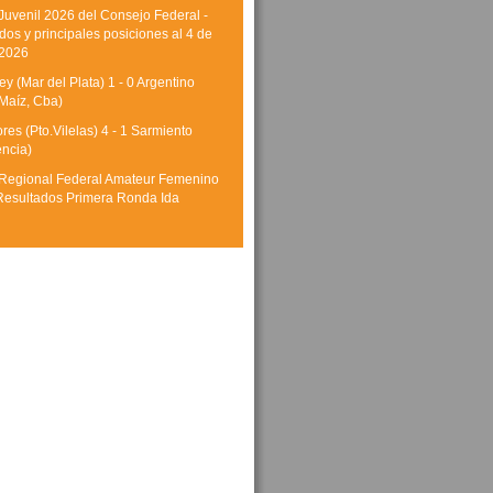
Juvenil 2026 del Consejo Federal -
dos y principales posiciones al 4 de
 2026
y (Mar del Plata) 1 - 0 Argentino
Maíz, Cba)
res (Pto.Vilelas) 4 - 1 Sarmiento
encia)
Regional Federal Amateur Femenino
Resultados Primera Ronda Ida