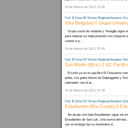
16 de febrero de 2013, 11:28
Fed. B Zona 06
Torneo Regional Amateur
Gru
Villa Belgrano 0 Grupo Universi
Grupo sumó de visitante y Tenaglia sigue en
para mejorar su mala posición con respecto a
cuanto a q...
16 de febrero de 2013, 07:45
Fed. B Zona 03
Torneo Regional Amateur
San
San Martin (Mza.) 2 SC Pacifico
El León ya no es pacífico El Chacarero venc
pelea. Los goles fueron de Dalpoggetto y Tersi
Libertador con el ar...
16 de febrero de 2013, 07:38
Fed. B Zona 03
Torneo Regional Amateur
Est
Estudiantes (Rio Cuarto) 0 Est
No da pie con bola Estudiantes sigue sin en
Estudiantes de San Luis. Una nueva derrota, 
vez el verdugo fue su homónimo d...