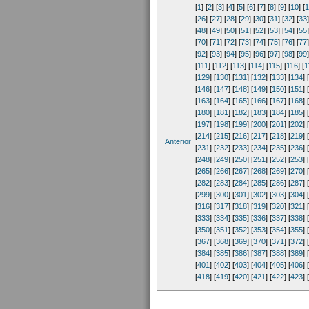
[
1
] [
2
] [
3
] [
4
] [
5
] [
6
] [
7
] [
8
] [
9
] [
10
] [
1
[
26
] [
27
] [
28
] [
29
] [
30
] [
31
] [
32
] [
33
]
[
48
] [
49
] [
50
] [
51
] [
52
] [
53
] [
54
] [
55
]
[
70
] [
71
] [
72
] [
73
] [
74
] [
75
] [
76
] [
77
]
[
92
] [
93
] [
94
] [
95
] [
96
] [
97
] [
98
] [
99
]
[
111
] [
112
] [
113
] [
114
] [
115
] [
116
] [
1
[
129
] [
130
] [
131
] [
132
] [
133
] [
134
] [
[
146
] [
147
] [
148
] [
149
] [
150
] [
151
] [
[
163
] [
164
] [
165
] [
166
] [
167
] [
168
] [
[
180
] [
181
] [
182
] [
183
] [
184
] [
185
] [
[
197
] [
198
] [
199
] [
200
] [
201
] [
202
] [
[
214
] [
215
] [
216
] [
217
] [
218
] [
219
] [
Anterior
[
231
] [
232
] [
233
] [
234
] [
235
] [
236
] [
[
248
] [
249
] [
250
] [
251
] [
252
] [
253
] [
[
265
] [
266
] [
267
] [
268
] [
269
] [
270
] [
[
282
] [
283
] [
284
] [
285
] [
286
] [
287
] [
[
299
] [
300
] [
301
] [
302
] [
303
] [
304
] [
[
316
] [
317
] [
318
] [
319
] [
320
] [
321
] [
[
333
] [
334
] [
335
] [
336
] [
337
] [
338
] [
[
350
] [
351
] [
352
] [
353
] [
354
] [
355
] [
[
367
] [
368
] [
369
] [
370
] [
371
] [
372
] [
[
384
] [
385
] [
386
] [
387
] [
388
] [
389
] [
[
401
] [
402
] [
403
] [
404
] [
405
] [
406
] [
[
418
] [
419
] [
420
] [
421
] [
422
] [
423
] [