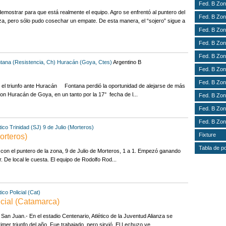
Fed. B Zon
demostrar para que está realmente el equipo. Agro se enfrentó al puntero del
Fed. B Zon
za, pero sólo pudo cosechar un empate. De esta manera, el “sojero” sigue a
Fed. B Zon
Fed. B Zon
Fed. B Zon
tana (Resistencia, Ch)
Huracán (Goya, Ctes)
Argentino B
Fed. B Zon
Fed. B Zon
n el triunfo ante Huracán Fontana perdió la oportunidad de alejarse de más
on Huracán de Goya, en un tanto por la 17° fecha de l...
Fed. B Zon
Fed. B Zon
Fed. B Zon
tico Trinidad (SJ)
9 de Julio (Morteros)
Fixture
Morteros)
Tabla de p
 el puntero de la zona, 9 de Julio de Morteros, 1 a 1. Empezó ganando
 De local le cuesta. El equipo de Rodolfo Rod...
tico Policial (Cat)
icial (Catamarca)
n Juan.- En el estadio Centenario, Atlético de la Juventud Alianza se
er triunfo del año. Fue trabajado, pero sirvió. El Lechuzo ve...