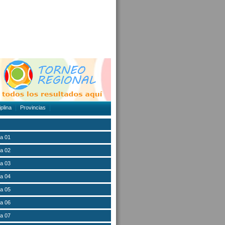
plina
Provincias
a 01
a 02
a 03
a 04
a 05
a 06
a 07