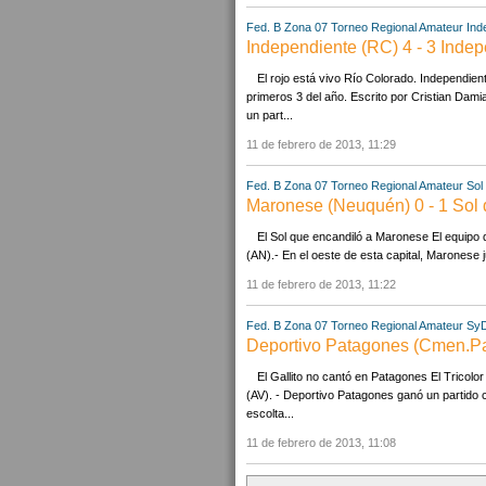
Fed. B Zona 07
Torneo Regional Amateur
Ind
Independiente (RC) 4 - 3 Inde
El rojo está vivo Río Colorado. Independie
primeros 3 del año. Escrito por Cristian Dam
un part...
11 de febrero de 2013, 11:29
Fed. B Zona 07
Torneo Regional Amateur
Sol
Maronese (Neuquén) 0 - 1 Sol
El Sol que encandiló a Maronese El equipo 
(AN).- En el oeste de esta capital, Maronese 
11 de febrero de 2013, 11:22
Fed. B Zona 07
Torneo Regional Amateur
SyD
Deportivo Patagones (Cmen.Pat.
El Gallito no cantó en Patagones El Tricolor
(AV). - Deportivo Patagones ganó un partido cl
escolta...
11 de febrero de 2013, 11:08