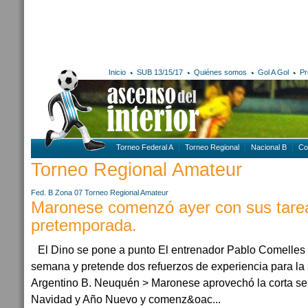
Inicio
SUB 13/15/17
Quiénes somos
Gol A Gol
Pr
Torneo Federal A
Torneo Regional
Nacional B
Co
Torneo Regional Amateur
Fed. B Zona 07
Torneo Regional Amateur
Maronese comenzó ayer con sus tare
pretemporada.
El Dino se pone a punto El entrenador Pablo Comelles 
semana y pretende dos refuerzos de experiencia para la
Argentino B. Neuquén > Maronese aprovechó la corta sem
Navidad y Año Nuevo y comenz&oac...