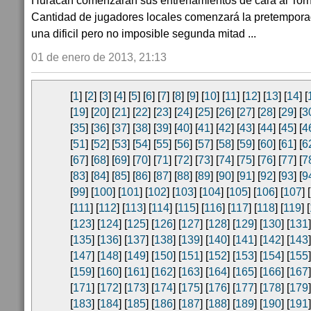
Huracan comenzarán sus entrenamientos de cara al Torn
Cantidad de jugadores locales comenzará la pretempor
una dificil pero no imposible segunda mitad ...
01 de enero de 2013, 21:13
[
1
] [
2
] [
3
] [
4
] [
5
] [
6
] [
7
] [
8
] [
9
] [
10
] [
11
] [
12
] [
13
] [
14
] [
[
19
] [
20
] [
21
] [
22
] [
23
] [
24
] [
25
] [
26
] [
27
] [
28
] [
29
] [
3
[
35
] [
36
] [
37
] [
38
] [
39
] [
40
] [
41
] [
42
] [
43
] [
44
] [
45
] [
4
[
51
] [
52
] [
53
] [
54
] [
55
] [
56
] [
57
] [
58
] [
59
] [
60
] [
61
] [
6
[
67
] [
68
] [
69
] [
70
] [
71
] [
72
] [
73
] [
74
] [
75
] [
76
] [
77
] [
7
[
83
] [
84
] [
85
] [
86
] [
87
] [
88
] [
89
] [
90
] [
91
] [
92
] [
93
] [
9
[
99
] [
100
] [
101
] [
102
] [
103
] [
104
] [
105
] [
106
] [
107
] [
[
111
] [
112
] [
113
] [
114
] [
115
] [
116
] [
117
] [
118
] [
119
] [
[
123
] [
124
] [
125
] [
126
] [
127
] [
128
] [
129
] [
130
] [
131
]
[
135
] [
136
] [
137
] [
138
] [
139
] [
140
] [
141
] [
142
] [
143
]
[
147
] [
148
] [
149
] [
150
] [
151
] [
152
] [
153
] [
154
] [
155
]
[
159
] [
160
] [
161
] [
162
] [
163
] [
164
] [
165
] [
166
] [
167
]
[
171
] [
172
] [
173
] [
174
] [
175
] [
176
] [
177
] [
178
] [
179
]
[
183
] [
184
] [
185
] [
186
] [
187
] [
188
] [
189
] [
190
] [
191
]