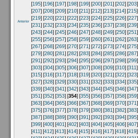
[
195
] [
196
] [
197
] [
198
] [
199
] [
200
] [
201
] [
202
] [
203
]
[
207
] [
208
] [
209
] [
210
] [
211
] [
212
] [
213
] [
214
] [
215
]
[
219
] [
220
] [
221
] [
222
] [
223
] [
224
] [
225
] [
226
] [
227
]
Anterior
[
231
] [
232
] [
233
] [
234
] [
235
] [
236
] [
237
] [
238
] [
239
]
[
243
] [
244
] [
245
] [
246
] [
247
] [
248
] [
249
] [
250
] [
251
]
[
255
] [
256
] [
257
] [
258
] [
259
] [
260
] [
261
] [
262
] [
263
]
[
267
] [
268
] [
269
] [
270
] [
271
] [
272
] [
273
] [
274
] [
275
]
[
279
] [
280
] [
281
] [
282
] [
283
] [
284
] [
285
] [
286
] [
287
]
[
291
] [
292
] [
293
] [
294
] [
295
] [
296
] [
297
] [
298
] [
299
]
[
303
] [
304
] [
305
] [
306
] [
307
] [
308
] [
309
] [
310
] [
311
]
[
315
] [
316
] [
317
] [
318
] [
319
] [
320
] [
321
] [
322
] [
323
]
[
327
] [
328
] [
329
] [
330
] [
331
] [
332
] [
333
] [
334
] [
335
]
[
339
] [
340
] [
341
] [
342
] [
343
] [
344
] [
345
] [
346
] [
347
]
[
351
] [
352
] [
353
] [
354
] [
355
] [
356
] [
357
] [
358
] [
359
]
[
363
] [
364
] [
365
] [
366
] [
367
] [
368
] [
369
] [
370
] [
371
]
[
375
] [
376
] [
377
] [
378
] [
379
] [
380
] [
381
] [
382
] [
383
]
[
387
] [
388
] [
389
] [
390
] [
391
] [
392
] [
393
] [
394
] [
395
]
[
399
] [
400
] [
401
] [
402
] [
403
] [
404
] [
405
] [
406
] [
407
]
[
411
] [
412
] [
413
] [
414
] [
415
] [
416
] [
417
] [
418
] [
419
]