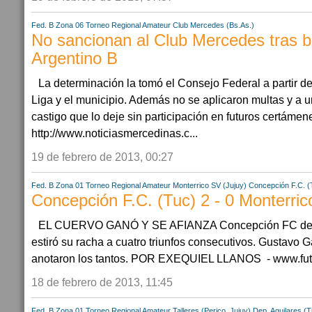
Fed. B Zona 06
Torneo Regional Amateur
Club Mercedes (Bs.As.)
No sancionan al Club Mercedes tras b
Argentino B
La determinación la tomó el Consejo Federal a partir d
Liga y el municipio. Además no se aplicaron multas y a u
castigo que lo deje sin participación en futuros certámen
http://www.noticiasmercedinas.c...
19 de febrero de 2013, 00:27
Fed. B Zona 01
Torneo Regional Amateur
Monterrico SV (Jujuy)
Concepción F.C. (
Concepción F.C. (Tuc) 2 - 0 Monterric
EL CUERVO GANÓ Y SE AFIANZA Concepción FC derro
estiró su racha a cuatro triunfos consecutivos. Gustavo 
anotaron los tantos. POR EXEQUIEL LLANOS - www.futb
18 de febrero de 2013, 11:45
Fed. B Zona 01
Torneo Regional Amateur
Talleres (Perico, Jujuy)
Dep. Aguilares (T