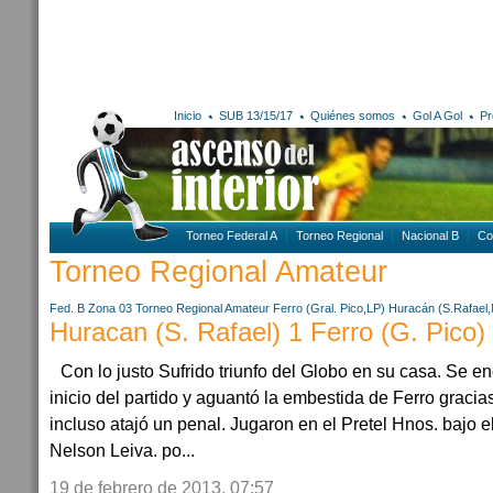
Inicio
SUB 13/15/17
Quiénes somos
Gol A Gol
Pr
Torneo Federal A
Torneo Regional
Nacional B
Co
Torneo Regional Amateur
Fed. B Zona 03
Torneo Regional Amateur
Ferro (Gral. Pico,LP)
Huracán (S.Rafael,
Huracan (S. Rafael) 1 Ferro (G. Pico)
Con lo justo Sufrido triunfo del Globo en su casa. Se en
inicio del partido y aguantó la embestida de Ferro grac
incluso atajó un penal. Jugaron en el Pretel Hnos. bajo e
Nelson Leiva. po...
19 de febrero de 2013, 07:57