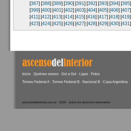
[
387
] [
388
] [
389
] [
390
] [
391
] [
392
] [
393
] [
394
] [
395
]
[
399
] [
400
] [
401
] [
402
] [
403
] [
404
] [
405
] [
406
] [
407
]
[
411
] [
412
] [
413
] [
414
] [
415
] [
416
] [
417
] [
418
] [
419
]
[
423
] [
424
] [
425
] [
426
] [
427
] [
428
] [
429
] [
430
] [
431
]
Inicio
·
Quiénes somos
·
Gol a Gol
·
Ligas
·
Fotos
Torneo Federal A
·
Torneo Federal B
·
Nacional B
·
Copa Argentina
·
ascensodelinterior.com.ar · 2026 · todos los derechos reservados