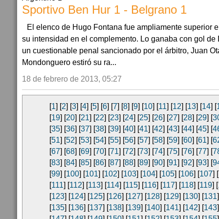
Sportivo Ben Hur 1 - Belgrano 1
El elenco de Hugo Fontana fue ampliamente superior en
su intensidad en el complemento. Lo ganaba con gol de
un cuestionable penal sancionado por el árbitro, Juan Ot
Mondonguero estiró su ra...
18 de febrero de 2013, 05:27
[
1
] [
2
] [
3
] [
4
] [
5
] [
6
] [
7
] [
8
] [
9
] [
10
] [
11
] [
12
] [
13
] [
14
] [
[
19
] [
20
] [
21
] [
22
] [
23
] [
24
] [
25
] [
26
] [
27
] [
28
] [
29
] [
3
[
35
] [
36
] [
37
] [
38
] [
39
] [
40
] [
41
] [
42
] [
43
] [
44
] [
45
] [
4
[
51
] [
52
] [
53
] [
54
] [
55
] [
56
] [
57
] [
58
] [
59
] [
60
] [
61
] [
6
[
67
] [
68
] [
69
] [
70
] [
71
] [
72
] [
73
] [
74
] [
75
] [
76
] [
77
] [
7
[
83
] [
84
] [
85
] [
86
] [
87
] [
88
] [
89
] [
90
] [
91
] [
92
] [
93
] [
9
[
99
] [
100
] [
101
] [
102
] [
103
] [
104
] [
105
] [
106
] [
107
] [
[
111
] [
112
] [
113
] [
114
] [
115
] [
116
] [
117
] [
118
] [
119
] [
[
123
] [
124
] [
125
] [
126
] [
127
] [
128
] [
129
] [
130
] [
131
]
[
135
] [
136
] [
137
] [
138
] [
139
] [
140
] [
141
] [
142
] [
143
]
[
147
] [
148
] [
149
] [
150
] [
151
] [
152
] [
153
] [
154
] [
155
]