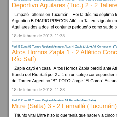
Deportivo Aguilares (Tuc.) 2 - 2 Taller
Empató Talleres en Tucumán Por la décimo séptima f
Argentino B DIARIO PREGON Atlético Talleres igualó e
Aguilares dos a dos, el conjunto periqueño como saldo pos
18 de febrero de 2013, 11:38
Fed. B Zona 01
Torneo Regional Amateur
Altos H. Zapla (Jujuy)
Atl. Concepción (T
Altos Hornos Zapla 1 - 2 Atlético Con
Río Salí)
Zapla cayó en casa Altos Hornos Zapla perdió ante Atl
Banda del Río Salí por 2 a 1 en un cotejo correspondien
del Torneo Argentino “B”. FOTO: Jorge "El Gordo" Estrada
18 de febrero de 2013, 11:33
Fed. B Zona 01
Torneo Regional Amateur
Atl. Famailla
Mitre (Salta)
Mitre (Salta) 3 - 2 Famaillá (Tucumán)
Triunfo vital Mitre hizo lo que tenía que hacer y a cinco