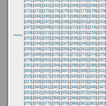
[
159
] [
160
] [
161
] [
162
] [
163
] [
164
] [
165
] [
166
] [
167
]
[
171
] [
172
] [
173
] [
174
] [
175
] [
176
] [
177
] [
178
] [
179
]
[
183
] [
184
] [
185
] [
186
] [
187
] [
188
] [
189
] [
190
] [
191
]
[
195
] [
196
] [
197
] [
198
] [
199
] [
200
] [
201
] [
202
] [
203
]
[
207
] [
208
] [
209
] [
210
] [
211
] [
212
] [
213
] [
214
] [
215
]
[
219
] [
220
] [
221
] [
222
] [
223
] [
224
] [
225
] [
226
] [
227
]
Anterior
[
231
] [
232
] [
233
] [
234
] [
235
] [
236
] [
237
] [
238
] [
239
]
[
243
] [
244
] [
245
] [
246
] [
247
] [
248
] [
249
] [
250
] [
251
]
[
255
] [
256
] [
257
] [
258
] [
259
] [
260
] [
261
] [
262
] [
263
]
[
267
] [
268
] [
269
] [
270
] [
271
] [
272
] [
273
] [
274
] [
275
]
[
279
] [
280
] [
281
] [
282
] [
283
] [
284
] [
285
] [
286
] [
287
]
[
291
] [
292
] [
293
] [
294
] [
295
] [
296
] [
297
] [
298
] [
299
]
[
303
] [
304
] [
305
] [
306
] [
307
] [
308
] [
309
] [
310
] [
311
]
[
315
] [
316
] [
317
] [
318
] [
319
] [
320
] [
321
] [
322
] [
323
]
[
327
] [
328
] [
329
] [
330
] [
331
] [
332
] [
333
] [
334
] [
335
]
[
339
] [
340
] [
341
] [
342
] [
343
] [
344
] [
345
] [
346
] [
347
]
[
351
] [
352
] [
353
] [
354
] [
355
] [
356
] [
357
] [
358
] [
359
]
[
363
] [
364
] [
365
] [
366
] [
367
] [
368
] [
369
] [
370
] [
371
]
[
375
] [
376
] [
377
] [
378
] [
379
] [
380
] [
381
] [
382
] [
383
]