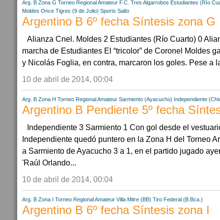
Arg. B Zona G
Torneo Regional Amateur
F.C. Tres Algarrobos
Estudiantes (Río Cua
Moldes
Once Tigres (9 de Julio)
Sports Salto
Argentino B 6º fecha Síntesis zona G
Alianza Cnel. Moldes 2 Estudiantes (Río Cuarto) 0 Alian
marcha de Estudiantes El “tricolor” de Coronel Moldes g
y Nicolás Foglia, en contra, marcaron los goles. Pese a la 
10 de abril de 2014, 00:04
Arg. B Zona H
Torneo Regional Amateur
Sarmiento (Ayacucho)
Independiente (Chiv
Argentino B Pendiente 5º fecha Sínte
Independiente 3 Sarmiento 1 Con gol desde el vestuario 
Independiente quedó puntero en la Zona H del Torneo Arg
a Sarmiento de Ayacucho 3 a 1, en el partido jugado aye
'Raúl Orlando...
10 de abril de 2014, 00:04
Arg. B Zona I
Torneo Regional Amateur
Villa Mitre (BB)
Tiro Federal (B.Bca.)
Argentino B 6º fecha Síntesis zona I