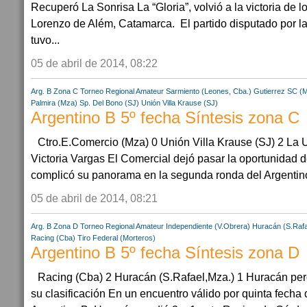
Recuperó La Sonrisa La “Gloria”, volvió a la victoria de l
Lorenzo de Além, Catamarca. El partido disputado por la
tuvo...
05 de abril de 2014, 08:22
Arg. B Zona C
Torneo Regional Amateur
Sarmiento (Leones, Cba.)
Gutierrez SC (
Palmira (Mza)
Sp. Del Bono (SJ)
Unión Villa Krause (SJ)
Argentino B 5º fecha Síntesis zona C
Ctro.E.Comercio (Mza) 0 Unión Villa Krause (SJ) 2 La 
Victoria Vargas El Comercial dejó pasar la oportunidad d
complicó su panorama en la segunda ronda del Argentino 
05 de abril de 2014, 08:21
Arg. B Zona D
Torneo Regional Amateur
Independiente (V.Obrera)
Huracán (S.Rafa
Racing (Cba)
Tiro Federal (Morteros)
Argentino B 5º fecha Síntesis zona D
Racing (Cba) 2 Huracán (S.Rafael,Mza.) 1 Huracán per
su clasificación En un encuentro válido por quinta fecha