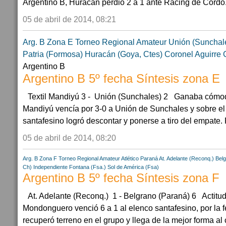
Argentino B, Huracán perdió 2 a 1 ante Racing de Córdo.
05 de abril de 2014, 08:21
Arg. B Zona E
Torneo Regional Amateur
Unión (Sunchal
Patria (Formosa)
Huracán (Goya, Ctes)
Coronel Aguirre
Argentino B
Argentino B 5º fecha Síntesis zona E
Textil Mandiyú 3 - Unión (Sunchales) 2 Ganaba cómod
Mandiyú vencía por 3-0 a Unión de Sunchales y sobre el f
santafesino logró descontar y ponerse a tiro del empate. Pe
05 de abril de 2014, 08:20
Arg. B Zona F
Torneo Regional Amateur
Atlético Paraná
At. Adelante (Reconq.)
Belg
Ch)
Independiente Fontana (Fsa.)
Sol de América (Fsa)
Argentino B 5º fecha Síntesis zona F
At. Adelante (Reconq.) 1 - Belgrano (Paraná) 6 Actitud
Mondonguero venció 6 a 1 al elenco santafesino, por la f
recuperó terreno en el grupo y llega de la mejor forma al c