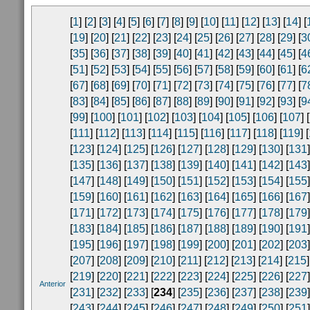
[
1
] [
2
] [
3
] [
4
] [
5
] [
6
] [
7
] [
8
] [
9
] [
10
] [
11
] [
12
] [
13
] [
14
] [
[
19
] [
20
] [
21
] [
22
] [
23
] [
24
] [
25
] [
26
] [
27
] [
28
] [
29
] [
3
[
35
] [
36
] [
37
] [
38
] [
39
] [
40
] [
41
] [
42
] [
43
] [
44
] [
45
] [
4
[
51
] [
52
] [
53
] [
54
] [
55
] [
56
] [
57
] [
58
] [
59
] [
60
] [
61
] [
6
[
67
] [
68
] [
69
] [
70
] [
71
] [
72
] [
73
] [
74
] [
75
] [
76
] [
77
] [
7
[
83
] [
84
] [
85
] [
86
] [
87
] [
88
] [
89
] [
90
] [
91
] [
92
] [
93
] [
9
[
99
] [
100
] [
101
] [
102
] [
103
] [
104
] [
105
] [
106
] [
107
] [
[
111
] [
112
] [
113
] [
114
] [
115
] [
116
] [
117
] [
118
] [
119
] [
[
123
] [
124
] [
125
] [
126
] [
127
] [
128
] [
129
] [
130
] [
131
]
[
135
] [
136
] [
137
] [
138
] [
139
] [
140
] [
141
] [
142
] [
143
]
[
147
] [
148
] [
149
] [
150
] [
151
] [
152
] [
153
] [
154
] [
155
]
[
159
] [
160
] [
161
] [
162
] [
163
] [
164
] [
165
] [
166
] [
167
]
[
171
] [
172
] [
173
] [
174
] [
175
] [
176
] [
177
] [
178
] [
179
]
[
183
] [
184
] [
185
] [
186
] [
187
] [
188
] [
189
] [
190
] [
191
]
[
195
] [
196
] [
197
] [
198
] [
199
] [
200
] [
201
] [
202
] [
203
]
[
207
] [
208
] [
209
] [
210
] [
211
] [
212
] [
213
] [
214
] [
215
]
[
219
] [
220
] [
221
] [
222
] [
223
] [
224
] [
225
] [
226
] [
227
]
Anterior
[
231
] [
232
] [
233
] [
234
] [
235
] [
236
] [
237
] [
238
] [
239
]
[
243
] [
244
] [
245
] [
246
] [
247
] [
248
] [
249
] [
250
] [
251
]