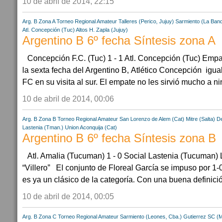
10 de abril de 2014, 22:15
Arg. B Zona A
Torneo Regional Amateur
Talleres (Perico, Jujuy)
Sarmiento (La Ban
Atl. Concepción (Tuc)
Altos H. Zapla (Jujuy)
Argentino B 6º fecha Síntesis zona A
Concepción F.C. (Tuc) 1 - 1 Atl. Concepción (Tuc) Em
la sexta fecha del Argentino B, Atlético Concepción igu
FC en su visita al sur. El empate no les sirvió mucho a ni
10 de abril de 2014, 00:06
Arg. B Zona B
Torneo Regional Amateur
San Lorenzo de Alem (Cat)
Mitre (Salta)
De
Lastenia (Tman.)
Union Aconquija (Cat)
Argentino B 6º fecha Síntesis zona B
Atl. Amalia (Tucuman) 1 - 0 Social Lastenia (Tucuman) 
“Villero” El conjunto de Floreal García se impuso por 1-
es ya un clásico de la categoría. Con una buena definición 
10 de abril de 2014, 00:05
Arg. B Zona C
Torneo Regional Amateur
Sarmiento (Leones, Cba.)
Gutierrez SC (