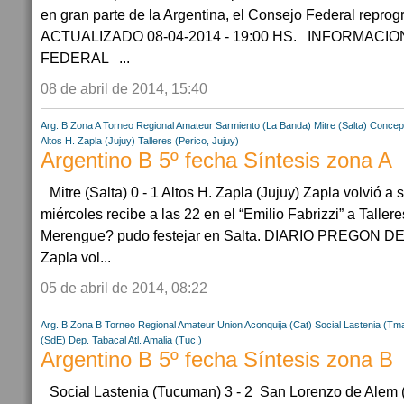
en gran parte de la Argentina, el Consejo Federal reprogr
ACTUALIZADO 08-04-2014 - 19:00 HS. INFORMACIO
FEDERAL ...
08 de abril de 2014, 15:40
Arg. B Zona A
Torneo Regional Amateur
Sarmiento (La Banda)
Mitre (Salta)
Concepc
Altos H. Zapla (Jujuy)
Talleres (Perico, Jujuy)
Argentino B 5º fecha Síntesis zona A
Mitre (Salta) 0 - 1 Altos H. Zapla (Jujuy) Zapla volvió a 
miércoles recibe a las 22 en el “Emilio Fabrizzi” a Tallere
Merengue? pudo festejar en Salta. DIARIO PREGON DE
Zapla vol...
05 de abril de 2014, 08:22
Arg. B Zona B
Torneo Regional Amateur
Union Aconquija (Cat)
Social Lastenia (Tm
(SdE)
Dep. Tabacal
Atl. Amalia (Tuc.)
Argentino B 5º fecha Síntesis zona B
Social Lastenia (Tucuman) 3 - 2 San Lorenzo de Alem 