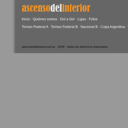
Inicio
·
Quiénes somos
·
Gol a Gol
·
Ligas
·
Fotos
Torneo Federal A
·
Torneo Federal B
·
Nacional B
·
Copa Argentina
·
ascensodelinterior.com.ar · 2026 · todos los derechos reservados