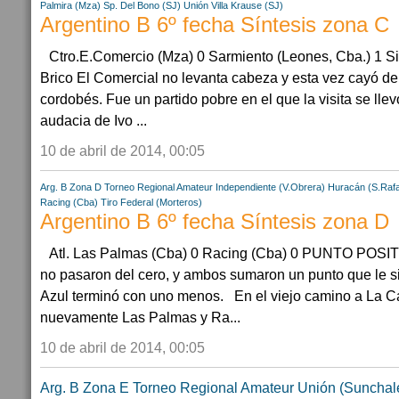
Palmira (Mza)
Sp. Del Bono (SJ)
Unión Villa Krause (SJ)
Argentino B 6º fecha Síntesis zona C
Ctro.E.Comercio (Mza) 0 Sarmiento (Leones, Cba.) 1 S
Brico El Comercial no levanta cabeza y esta vez cayó de 
cordobés. Fue un partido pobre en el que la visita se llevó
audacia de Ivo ...
10 de abril de 2014, 00:05
Arg. B Zona D
Torneo Regional Amateur
Independiente (V.Obrera)
Huracán (S.Rafa
Racing (Cba)
Tiro Federal (Morteros)
Argentino B 6º fecha Síntesis zona D
Atl. Las Palmas (Cba) 0 Racing (Cba) 0 PUNTO POSI
no pasaron del cero, y ambos sumaron un punto que le si
Azul terminó con uno menos. En el viejo camino a La Cal
nuevamente Las Palmas y Ra...
10 de abril de 2014, 00:05
Arg. B Zona E
Torneo Regional Amateur
Unión (Sunchal