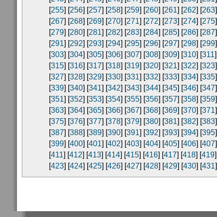
[
255
] [
256
] [
257
] [
258
] [
259
] [
260
] [
261
] [
262
] [
263
]
[
267
] [
268
] [
269
] [
270
] [
271
] [
272
] [
273
] [
274
] [
275
]
[
279
] [
280
] [
281
] [
282
] [
283
] [
284
] [
285
] [
286
] [
287
]
[
291
] [
292
] [
293
] [
294
] [
295
] [
296
] [
297
] [
298
] [
299
]
[
303
] [
304
] [
305
] [
306
] [
307
] [
308
] [
309
] [
310
] [
311
]
[
315
] [
316
] [
317
] [
318
] [
319
] [
320
] [
321
] [
322
] [
323
]
[
327
] [
328
] [
329
] [
330
] [
331
] [
332
] [
333
] [
334
] [
335
]
[
339
] [
340
] [
341
] [
342
] [
343
] [
344
] [
345
] [
346
] [
347
]
[
351
] [
352
] [
353
] [
354
] [
355
] [
356
] [
357
] [
358
] [
359
]
[
363
] [
364
] [
365
] [
366
] [
367
] [
368
] [
369
] [
370
] [
371
]
[
375
] [
376
] [
377
] [
378
] [
379
] [
380
] [
381
] [
382
] [
383
]
[
387
] [
388
] [
389
] [
390
] [
391
] [
392
] [
393
] [
394
] [
395
]
[
399
] [
400
] [
401
] [
402
] [
403
] [
404
] [
405
] [
406
] [
407
]
[
411
] [
412
] [
413
] [
414
] [
415
] [
416
] [
417
] [
418
] [
419
]
[
423
] [
424
] [
425
] [
426
] [
427
] [
428
] [
429
] [
430
] [
431
]