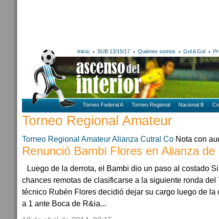
Inicio
SUB 13/15/17
Quiénes somos
Gol A Gol
Pr
Torneo Federal A
Torneo Regional
Nacional B
Co
Torneo Regional Amateur
Torneo Regional Amateur
Alianza Cutral Co
Nota con au
Renunció Bambi Flores en Alianza de 
Luego de la derrota, el Bambi dio un paso al costado Si
chances remotas de clasificarse a la siguiente ronda del 
técnico Rubén Flores decidió dejar su cargo luego de la d
a 1 ante Boca de R&ia...