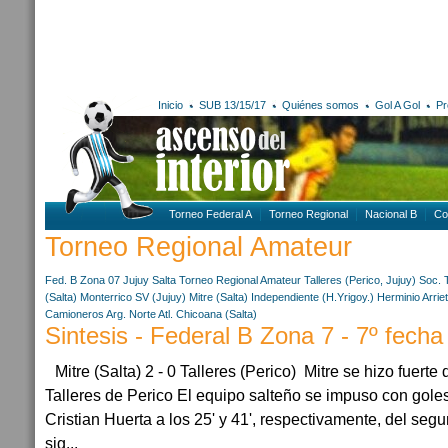
Inicio
SUB 13/15/17
Quiénes somos
Gol A Gol
Pr
Torneo Federal A
Torneo Regional
Nacional B
Co
Torneo Regional Amateur
Fed. B Zona 07
Jujuy
Salta
Torneo Regional Amateur
Talleres (Perico, Jujuy)
Soc. 
(Salta)
Monterrico SV (Jujuy)
Mitre (Salta)
Independiente (H.Yrigoy.)
Herminio Arrie
Camioneros Arg. Norte
Atl. Chicoana (Salta)
Sintesis - Federal B Zona 7 - 7º fecha
Mitre (Salta) 2 - 0 Talleres (Perico) Mitre se hizo fuerte 
Talleres de Perico El equipo salteño se impuso con goles
Cristian Huerta a los 25' y 41', respectivamente, del se
sig...