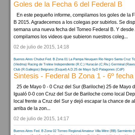
Goles de la Fecha 6 del Federal B
En este pequeño informe, compilamos los goles de la 
B 2015. Agradecemos a los colegas por subirlos. Se disp
semana una nueva fecha del Torneo Federal B. Y desde A
compilamos los videos que subieron nuestros coleg...
02 de julio de 2015, 14:18
Buenos Aires
Chubut
Fed. B Zona 01
La Pampa
Neuquen
Rio Negro
Santa Cruz
To
(Viedma)
Racing de Trelew
Independiente (R.C.)
Huracán (C.Riv.)
Germinal (Raws
Club (R.Gallegos)
Belgrano (Esquel)
A.D.25 de Mayo
SyD Patagones (CdP)
Sintesis - Federal B Zona 1 - 6º fecha
25 de Mayo 0 - 0 Cruz del Sur (Bariloche) 25 de Mayo d
Igualó 0-0 con Cruz del Sur de Bariloche como local Depo
local frente a Cruz del Sur y dejó escapar la chance de a
arriba de la zon...
02 de julio de 2015, 14:17
Buenos Aires
Fed. B Zona 02
Torneo Regional Amateur
Villa Mitre (BB)
Sarmiento (