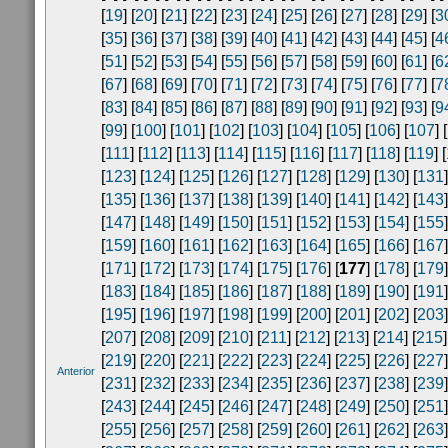
[
19
] [
20
] [
21
] [
22
] [
23
] [
24
] [
25
] [
26
] [
27
] [
28
] [
29
] [
3
[
35
] [
36
] [
37
] [
38
] [
39
] [
40
] [
41
] [
42
] [
43
] [
44
] [
45
] [
4
[
51
] [
52
] [
53
] [
54
] [
55
] [
56
] [
57
] [
58
] [
59
] [
60
] [
61
] [
6
[
67
] [
68
] [
69
] [
70
] [
71
] [
72
] [
73
] [
74
] [
75
] [
76
] [
77
] [
7
[
83
] [
84
] [
85
] [
86
] [
87
] [
88
] [
89
] [
90
] [
91
] [
92
] [
93
] [
9
[
99
] [
100
] [
101
] [
102
] [
103
] [
104
] [
105
] [
106
] [
107
] [
[
111
] [
112
] [
113
] [
114
] [
115
] [
116
] [
117
] [
118
] [
119
] [
[
123
] [
124
] [
125
] [
126
] [
127
] [
128
] [
129
] [
130
] [
131
]
[
135
] [
136
] [
137
] [
138
] [
139
] [
140
] [
141
] [
142
] [
143
]
[
147
] [
148
] [
149
] [
150
] [
151
] [
152
] [
153
] [
154
] [
155
]
[
159
] [
160
] [
161
] [
162
] [
163
] [
164
] [
165
] [
166
] [
167
]
[
171
] [
172
] [
173
] [
174
] [
175
] [
176
] [
177
] [
178
] [
179
]
[
183
] [
184
] [
185
] [
186
] [
187
] [
188
] [
189
] [
190
] [
191
]
[
195
] [
196
] [
197
] [
198
] [
199
] [
200
] [
201
] [
202
] [
203
]
[
207
] [
208
] [
209
] [
210
] [
211
] [
212
] [
213
] [
214
] [
215
]
[
219
] [
220
] [
221
] [
222
] [
223
] [
224
] [
225
] [
226
] [
227
]
Anterior
[
231
] [
232
] [
233
] [
234
] [
235
] [
236
] [
237
] [
238
] [
239
]
[
243
] [
244
] [
245
] [
246
] [
247
] [
248
] [
249
] [
250
] [
251
]
[
255
] [
256
] [
257
] [
258
] [
259
] [
260
] [
261
] [
262
] [
263
]