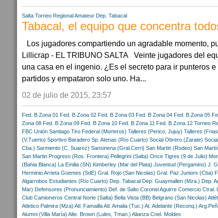
Salta
Torneo Regional Amateur
Dep. Tabacal
Tabacal, el equipo que concentra todo
Los jugadores compartiendo un agradable momento, pue
Lillicrap - EL TRIBUNO SALTA Veinte jugadores del eq
una casa en el ingenio. ¿Es el secreto para ir punteros 
partidos y empataron solo uno. Ha...
02 de julio de 2015, 23:57
Fed. B Zona 01
Fed. B Zona 02
Fed. B Zona 03
Fed. B Zona 04
Fed. B Zona 05
Fe
Zona 08
Fed. B Zona 09
Fed. B Zona 10
Fed. B Zona 11
Fed. B Zona 12
Torneo Re
FBC
Unión Santiago
Tiro Federal (Morteros)
Talleres (Perico, Jujuy)
Talleres (Frias
(V.Tuerto)
Sportivo Baradero
Sp. Atenas (Río Cuarto)
Social Obrero (Zarate)
Socia
Cba.)
Sarmiento (C. Suarez)
Sansinena (Gral.Cerri)
San Martin (Rodeo)
San Martí
San Martin
Progreso (Ros. Frontera)
Pellegrini (Salta)
Once Tigres (9 de Julio)
Mon
(Bahia Blanca)
La Emilia (SN)
Kimberley (Mar del Plata)
Juventud (Pergamino)
J. G
Herminio Arrieta
Güemes (SdE)
Gral. Rojo (San Nicolas)
Gral. Paz Juniors (Cba)
F
Algarrobos
Estudiantes (Río Cuarto)
Dep. Tabacal
Dep. Guaymallen (Mza.)
Dep. A
Mar)
Defensores (Pronunciamiento)
Def. de Salto
Coronel Aguirre
Comercio Ctral. 
Club Camioneros
Central Norte (Salta)
Bella Vista (BB)
Belgrano (San Nicolas)
Atlé
Atletico Palmira (Mza)
Atl. Famailla
Atl. Amalia (Tuc.)
At. Adelante (Reconq.)
Arg.Peñ
Alumni (Villa María)
Alte. Brown (Lules, Tman.)
Alianza Cnel. Moldes