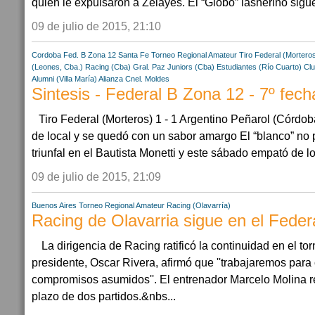
quien le expulsaron a Zelayes. El “Globo” lasherino sigue
09 de julio de 2015, 21:10
Cordoba
Fed. B Zona 12
Santa Fe
Torneo Regional Amateur
Tiro Federal (Mortero
(Leones, Cba.)
Racing (Cba)
Gral. Paz Juniors (Cba)
Estudiantes (Río Cuarto)
Clu
Alumni (Villa María)
Alianza Cnel. Moldes
Sintesis - Federal B Zona 12 - 7º fech
Tiro Federal (Morteros) 1 - 1 Argentino Peñarol (Córdob
de local y se quedó con un sabor amargo El “blanco” no 
triunfal en el Bautista Monetti y este sábado empató de loc
09 de julio de 2015, 21:09
Buenos Aires
Torneo Regional Amateur
Racing (Olavarría)
Racing de Olavarria sigue en el Fede
La dirigencia de Racing ratificó la continuidad en el to
presidente, Oscar Rivera, afirmó que ''trabajaremos para 
compromisos asumidos''. El entrenador Marcelo Molina re
plazo de dos partidos.&nbs...