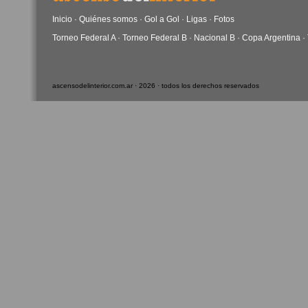
Inicio
·
Quiénes somos
·
Gol a Gol
·
Ligas
·
Fotos
Torneo Federal A
·
Torneo Federal B
·
Nacional B
·
Copa Argentina
·
ascensodelinterior.com.ar · 2026 · todos los derechos reservados