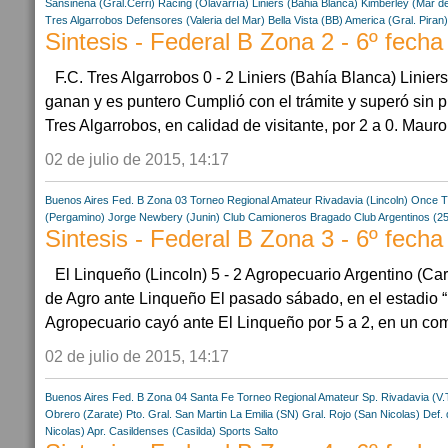
Sansinena (Gral.Cerri)
Racing (Olavarría)
Liniers (Bahia Blanca)
Kimberley (Mar de
Tres Algarrobos
Defensores (Valeria del Mar)
Bella Vista (BB)
America (Gral. Piran)
Sintesis - Federal B Zona 2 - 6º fecha
F.C. Tres Algarrobos 0 - 2 Liniers (Bahía Blanca) Linier
ganan y es puntero Cumplió con el trámite y superó sin 
Tres Algarrobos, en calidad de visitante, por 2 a 0. Mauro
02 de julio de 2015, 14:17
Buenos Aires
Fed. B Zona 03
Torneo Regional Amateur
Rivadavia (Lincoln)
Once Ti
(Pergamino)
Jorge Newbery (Junin)
Club Camioneros
Bragado Club
Argentinos (2
Sintesis - Federal B Zona 3 - 6º fecha
El Linqueño (Lincoln) 5 - 2 Agropecuario Argentino (Ca
de Agro ante Linqueño El pasado sábado, en el estadio 
Agropecuario cayó ante El Linqueño por 5 a 2, en un com
02 de julio de 2015, 14:17
Buenos Aires
Fed. B Zona 04
Santa Fe
Torneo Regional Amateur
Sp. Rivadavia (V.
Obrero (Zarate)
Pto. Gral. San Martin
La Emilia (SN)
Gral. Rojo (San Nicolas)
Def. 
Nicolas)
Apr. Casildenses (Casilda)
Sports Salto