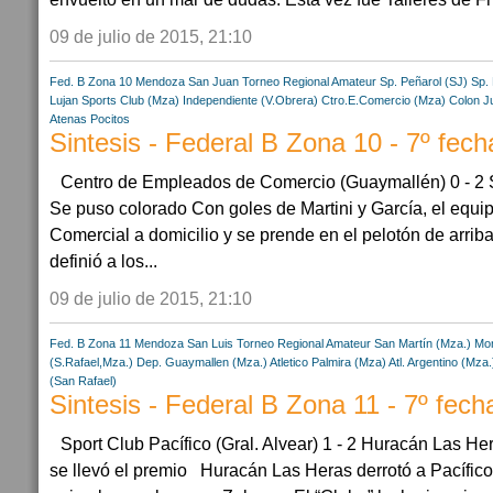
09 de julio de 2015, 21:10
Fed. B Zona 10
Mendoza
San Juan
Torneo Regional Amateur
Sp. Peñarol (SJ)
Sp.
Lujan Sports Club (Mza)
Independiente (V.Obrera)
Ctro.E.Comercio (Mza)
Colon J
Atenas Pocitos
Sintesis - Federal B Zona 10 - 7º fech
Centro de Empleados de Comercio (Guaymallén) 0 - 2 
Se puso colorado Con goles de Martini y García, el equi
Comercial a domicilio y se prende en el pelotón de arriba
definió a los...
09 de julio de 2015, 21:10
Fed. B Zona 11
Mendoza
San Luis
Torneo Regional Amateur
San Martín (Mza.)
Mon
(S.Rafael,Mza.)
Dep. Guaymallen (Mza.)
Atletico Palmira (Mza)
Atl. Argentino (Mza.
(San Rafael)
Sintesis - Federal B Zona 11 - 7º fech
Sport Club Pacífico (Gral. Alvear) 1 - 2 Huracán Las He
se llevó el premio Huracán Las Heras derrotó a Pacífico