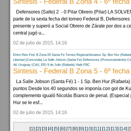
Sintesis - Federal B Zona 4 - 6º fecha
Defensores (Salto) 2 - 0 Pilar Obrero (Pilar) LA S
parte de la sexta fecha del torneo Federal B, Defensores
presente y superó a Social Obrero de Zárate por dos a ce
central jugó u...
02 de julio de 2015, 14:16
Entre Rios
Fed. B Zona 05
Santa Fe
Torneo Regional Amateur
Sp. Ben Hur (Rafael
Libertad (Concordia)
La Salle Jobson (Santa Fe)
Defensores (Pronunciamiento)
Co
Atl. Uruguay (CdU, ER)
9 de Julio (Rafaela)
Viale FBC
Sintesis - Federal B Zona 5 - 6º fecha
La Salle Jobson (Santa Fé) 1 - 1 Sp. Ben Hur (Rafaela)
puntos Desde los 40 segundos se imponía con gol de Kum
complemento igualó Nicolás Bianco de penal. (Especial
Hur se le esf...
02 de julio de 2015, 14:16
[
1
] [
2
] [
3
] [
4
] [
5
] [
6
] [
7
] [
8
] [
9
] [
10
] [
11
] [
12
] [
13
] [
14
] [