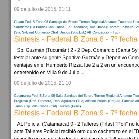
09 de julio de 2015, 21:11
Chaco
Fed. B Zona 08
Santiago del Estero
Torneo Regional Amateur
Tucuman
Uni
Sarmiento (La Banda)
San Carlos (La Escondida)
Juv. Unida (Charata)
Instituto Sa
(Sta. Sylvina)
Comercio Ctral. Unidos (Sgo.Est.)
Atl. Concepción (Tuc)
Sintesis - Federal B Zona 8 - 7º fecha
Sp. Guzmán (Tucumán) 2 - 2 Dep. Comercio (Santa Sylv
festejar ante su gente Sportivo Guzmán y Deportivo Com
ventajas en el Humberto Rizza, fue 2 a 2 en un encuentro
entretenido en Villa 9 de Julio. ...
09 de julio de 2015, 21:10
Catamarca
Fed. B Zona 09
Salta
Santiago del Estero
Torneo Regional Amateur
Tu
Progreso (Ros. Frontera)
Dep. Aguilares (Tuc)
Atlético Policial (Cat)
Atl. Famailla
At
Tman.)
Sp. Villa Cubas (Cat)
Talleres (Frias)
Sintesis - Federal B Zona 9 - 7º fecha
At. Policial (Catamarca) 0 - 2 Talleres (Frías) "Poli" no
ante Talleres Policial recibió otro duro cachetazo en el 
envuelto en un mar de dudas. Esta vez fue Talleres de Frí