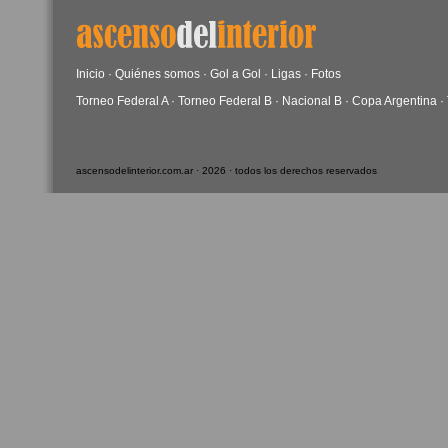
Inicio
·
Quiénes somos
·
Gol a Gol
·
Ligas
·
Fotos
Torneo Federal A
·
Torneo Federal B
·
Nacional B
·
Copa Argentina
·
ascensodelinterior.com.ar · 2026 · todos los derechos reservados