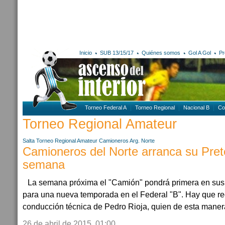
Inicio
SUB 13/15/17
Quiénes somos
Gol A Gol
Pr
Torneo Federal A
Torneo Regional
Nacional B
Co
Torneo Regional Amateur
Salta
Torneo Regional Amateur
Camioneros Arg. Norte
Camioneros del Norte arranca su Pre
semana
La semana próxima el "Camión" pondrá primera en sus 
para una nueva temporada en el Federal "B". Hay que re
conducción técnica de Pedro Rioja, quien de esta manera
26 de abril de 2015, 01:00