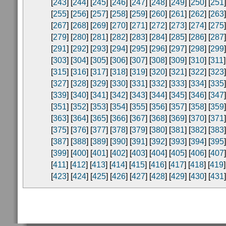
[
243
] [
244
] [
245
] [
246
] [
247
] [
248
] [
249
] [
250
] [
251
]
[
255
] [
256
] [
257
] [
258
] [
259
] [
260
] [
261
] [
262
] [
263
]
[
267
] [
268
] [
269
] [
270
] [
271
] [
272
] [
273
] [
274
] [
275
]
[
279
] [
280
] [
281
] [
282
] [
283
] [
284
] [
285
] [
286
] [
287
]
[
291
] [
292
] [
293
] [
294
] [
295
] [
296
] [
297
] [
298
] [
299
]
[
303
] [
304
] [
305
] [
306
] [
307
] [
308
] [
309
] [
310
] [
311
]
[
315
] [
316
] [
317
] [
318
] [
319
] [
320
] [
321
] [
322
] [
323
]
[
327
] [
328
] [
329
] [
330
] [
331
] [
332
] [
333
] [
334
] [
335
]
[
339
] [
340
] [
341
] [
342
] [
343
] [
344
] [
345
] [
346
] [
347
]
[
351
] [
352
] [
353
] [
354
] [
355
] [
356
] [
357
] [
358
] [
359
]
[
363
] [
364
] [
365
] [
366
] [
367
] [
368
] [
369
] [
370
] [
371
]
[
375
] [
376
] [
377
] [
378
] [
379
] [
380
] [
381
] [
382
] [
383
]
[
387
] [
388
] [
389
] [
390
] [
391
] [
392
] [
393
] [
394
] [
395
]
[
399
] [
400
] [
401
] [
402
] [
403
] [
404
] [
405
] [
406
] [
407
]
[
411
] [
412
] [
413
] [
414
] [
415
] [
416
] [
417
] [
418
] [
419
]
[
423
] [
424
] [
425
] [
426
] [
427
] [
428
] [
429
] [
430
] [
431
]