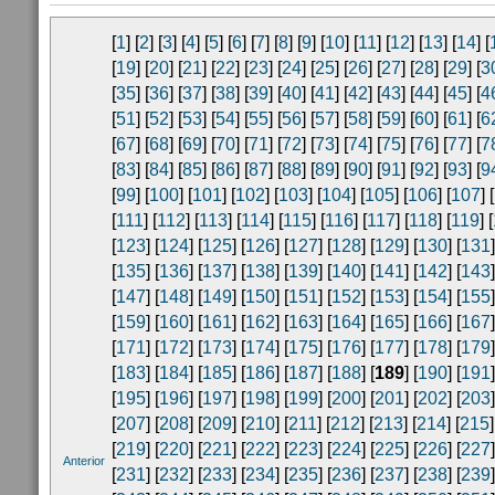
[
1
] [
2
] [
3
] [
4
] [
5
] [
6
] [
7
] [
8
] [
9
] [
10
] [
11
] [
12
] [
13
] [
14
] [
[
19
] [
20
] [
21
] [
22
] [
23
] [
24
] [
25
] [
26
] [
27
] [
28
] [
29
] [
3
[
35
] [
36
] [
37
] [
38
] [
39
] [
40
] [
41
] [
42
] [
43
] [
44
] [
45
] [
4
[
51
] [
52
] [
53
] [
54
] [
55
] [
56
] [
57
] [
58
] [
59
] [
60
] [
61
] [
6
[
67
] [
68
] [
69
] [
70
] [
71
] [
72
] [
73
] [
74
] [
75
] [
76
] [
77
] [
7
[
83
] [
84
] [
85
] [
86
] [
87
] [
88
] [
89
] [
90
] [
91
] [
92
] [
93
] [
9
[
99
] [
100
] [
101
] [
102
] [
103
] [
104
] [
105
] [
106
] [
107
] [
[
111
] [
112
] [
113
] [
114
] [
115
] [
116
] [
117
] [
118
] [
119
] [
[
123
] [
124
] [
125
] [
126
] [
127
] [
128
] [
129
] [
130
] [
131
]
[
135
] [
136
] [
137
] [
138
] [
139
] [
140
] [
141
] [
142
] [
143
]
[
147
] [
148
] [
149
] [
150
] [
151
] [
152
] [
153
] [
154
] [
155
]
[
159
] [
160
] [
161
] [
162
] [
163
] [
164
] [
165
] [
166
] [
167
]
[
171
] [
172
] [
173
] [
174
] [
175
] [
176
] [
177
] [
178
] [
179
]
[
183
] [
184
] [
185
] [
186
] [
187
] [
188
] [
189
] [
190
] [
191
]
[
195
] [
196
] [
197
] [
198
] [
199
] [
200
] [
201
] [
202
] [
203
]
[
207
] [
208
] [
209
] [
210
] [
211
] [
212
] [
213
] [
214
] [
215
]
[
219
] [
220
] [
221
] [
222
] [
223
] [
224
] [
225
] [
226
] [
227
]
Anterior
[
231
] [
232
] [
233
] [
234
] [
235
] [
236
] [
237
] [
238
] [
239
]