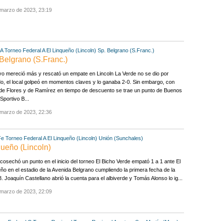
 marzo de 2023, 23:19
 A
Torneo Federal A
El Linqueño (Lincoln)
Sp. Belgrano (S.Franc.)
 Belgrano (S.Franc.)
vo mereció más y rescató un empate en Lincoln La Verde no se dio por
o, el local golpeó en momentos claves y lo ganaba 2-0. Sin embargo, con
de Flores y de Ramírez en tiempo de descuento se trae un punto de Buenos
 Sportivo B...
 marzo de 2023, 22:36
Fe
Torneo Federal A
El Linqueño (Lincoln)
Unión (Sunchales)
queño (Lincoln)
cosechó un punto en el inicio del torneo El Bicho Verde empató 1 a 1 ante El
ño en el estadio de la Avenida Belgrano cumpliendo la primera fecha de la
. Joaquín Castellano abrió la cuenta para el albiverde y Tomás Alonso lo ig...
 marzo de 2023, 22:09