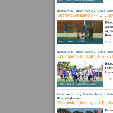
Foto: Diario La Posta del Noroeste.
Buenos Aires
Torneo Federal C
Torneo Regio
Sportivo Baradero 0 - 4 El Linq
El Lin
ascens
41, en
Federa
Foto: La Gloria o Devoto.
22 de 
Buenos Aires
Torneo Federal C
Torneo Regio
El Linqueño (Lincoln) 3 - 2 Riv
El Lin
Federa
la pró
15 de 
Foto: Diario La Posta del Noroeste.
Buenos Aires
T.Reg. Pam.Nor
Torneo Federa
Rivadavia (Lincoln)
Rivadavia (Lincoln) 1 - 2 El Li
De vis