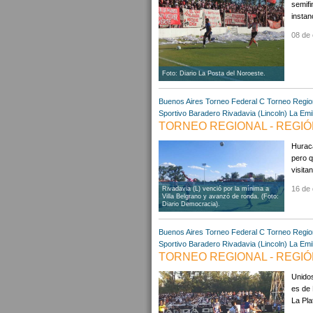
semifi
instan
08 de 
Foto: Diario La Posta del Noroeste.
Buenos Aires
Torneo Federal C
Torneo Regio
Sportivo Baradero
Rivadavia (Lincoln)
La Emi
TORNEO REGIONAL - REGIÓN
Huracá
pero q
visita
16 de 
Rivadavia (L) venció por la mínima a
Villa Belgrano y avanzó de ronda. (Foto:
Diario Democracia).
Buenos Aires
Torneo Federal C
Torneo Regio
Sportivo Baradero
Rivadavia (Lincoln)
La Emi
TORNEO REGIONAL - REGIÓ
Unidos
es de 
La Pla