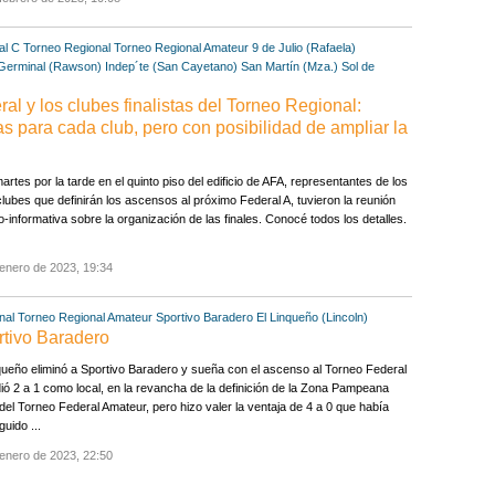
al C
Torneo Regional
Torneo Regional Amateur
9 de Julio (Rafaela)
Germinal (Rawson)
Indep´te (San Cayetano)
San Martín (Mza.)
Sol de
l y los clubes finalistas del Torneo Regional:
s para cada club, pero con posibilidad de ampliar la
artes por la tarde en el quinto piso del edificio de AFA, representantes de los
lubes que definirán los ascensos al próximo Federal A, tuvieron la reunión
o-informativa sobre la organización de las finales. Conocé todos los detalles.
enero de 2023, 19:34
nal
Torneo Regional Amateur
Sportivo Baradero
El Linqueño (Lincoln)
rtivo Baradero
queño eliminó a Sportivo Baradero y sueña con el ascenso al Torneo Federal
ió 2 a 1 como local, en la revancha de la definición de la Zona Pampeana
del Torneo Federal Amateur, pero hizo valer la ventaja de 4 a 0 que había
uido ...
enero de 2023, 22:50