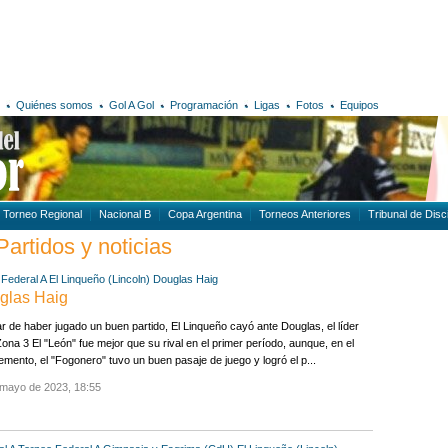
Quiénes somos
Gol A Gol
Programación
Ligas
Fotos
Equipos
Torneo Regional
Nacional B
Copa Argentina
Torneos Anteriores
Tribunal de Disci
Partidos y noticias
Federal A
El Linqueño (Lincoln)
Douglas Haig
uglas Haig
r de haber jugado un buen partido, El Linqueño cayó ante Douglas, el líder
Zona 3 El "León" fue mejor que su rival en el primer período, aunque, en el
mento, el "Fogonero" tuvo un buen pasaje de juego y logró el p...
 mayo de 2023, 18:55