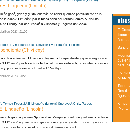
l A
Torneo Federal A
Gimnasia y Esgrima (CdU)
El Linqueño (Lincoln)
 El Linqueño (Lincoln)
queño ganó, goleó y gustó, además de haber quedado parcialmente en la
de la Zona 3 El "León", por la fecha ocho del Torneo Federal A, dio una
a de fútbol y, por eso, venció a Gimnasia y Esgrima de Conce...
El Cons
abril de 2023, 21:00
licenci
Amateu
Federal A
Independiente (Chivilcoy)
El Linqueño (Lincoln)
Sancion
ependiente (Chivilcoy)
Modific
a sólida actuación, El Linqueño le ganó a Independiente y quedó segundo en
que ent
a 3 El "León", por la séptima fecha del torneo Federal A, no mostró fisuras en
para lo
go y, por eso, terminó goleando al "Rojo&qu...
LA PRO
abril de 2023, 20:20
SEMAN
Torneo 
Resulta
Agosto
Kimberle
Fe
Torneo Federal A
El Linqueño (Lincoln)
Sportivo A.C. (L. Parejas)
(Monte 
 El Linqueño (Lincoln)
queño le ganó al puntero Sportivo Las Parejas y quedó segundo en la tabla de
a 3 El "León" jugó un gran segundo tiempo y, con gol de Franco Fagúndez en
ríodo, derrotó de visitante a su rival de turno, un resul...