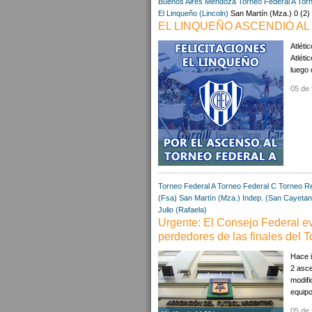
Buenos Aires
Mendoza
Torneo Federal A
Tor
El Linqueño (Lincoln)
San Martín (Mza.) 0 (2) -
EL LINQUEÑO ASCENDIÓ AL
Atléti
Atléti
luego 
05 de 
Torneo Federal A
Torneo Federal C
Torneo Re
(Fsa)
San Martín (Mza.)
Indep. (San Cayetan
Julio (Rafaela)
Urgente: El Consejo Federal ev
perdedores de las finales del 
Hace i
2 asce
modifi
equipo
05 de 