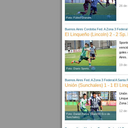
26 de
Foto: Fútbol Granate.
Buenos Aires
Cordoba
Fed. A Zona 3
Federal
El Linqueño (Lincoln) 2 - 2 Sp.
Sporti
vencid
goles 
Aires.
19 de
Foto: Diario Sports.
Buenos Aires
Fed. A Zona 3
Federal A
Santa 
Unión (Sunchales) 1 - 1 El Lin
Unión 
Linque
Zona 3
12 de
Foto: Daniel Ponce (Diario El Eco de
Sunchales).