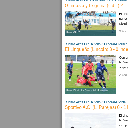
Buenos Aires
Entre Rios
Fed. A Zona 3
Federa
Gimnasia y Esgrima (CdU) 2 - 5
El Lin
punta 
cátedr
30 de 
Foto: 03442.
Buenos Aires
Fed. A Zona 3
Federal A
Torneo 
El Linqueño (Lincoln) 3 - 0 Ind
Con un
la Zon
su jue
23 de 
Foto: Diario La Posta del Noroeste.
Buenos Aires
Fed. A Zona 3
Federal A
Santa 
Sportivo A.C. (L. Parejas) 0 - 1
El Lin
la Zon
ese pe