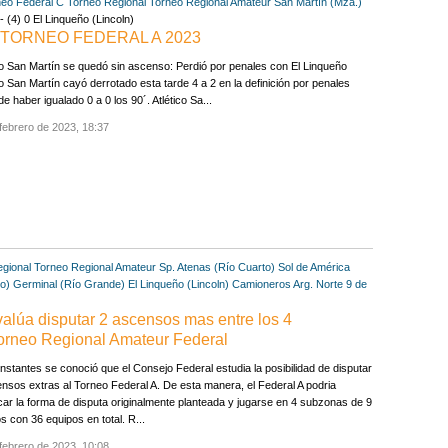
neo Federal C
Torneo Regional
Torneo Regional Amateur
San Martín (Mza.)
 (4) 0 El Linqueño (Lincoln)
 TORNEO FEDERAL A 2023
co San Martín se quedó sin ascenso: Perdió por penales con El Linqueño
co San Martín cayó derrotado esta tarde 4 a 2 en la definición por penales
de haber igualado 0 a 0 los 90´. Atlético Sa...
febrero de 2023, 18:37
gional
Torneo Regional Amateur
Sp. Atenas (Río Cuarto)
Sol de América
o)
Germinal (Río Grande)
El Linqueño (Lincoln)
Camioneros Arg. Norte
9 de
alúa disputar 2 ascensos mas entre los 4
Torneo Regional Amateur Federal
nstantes se conoció que el Consejo Federal estudia la posibilidad de disputar
nsos extras al Torneo Federal A. De esta manera, el Federal A podria
car la forma de disputa originalmente planteada y jugarse en 4 subzonas de 9
s con 36 equipos en total. R...
febrero de 2023, 10:08