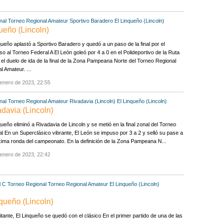
nal
Torneo Regional Amateur
Sportivo Baradero
El Linqueño (Lincoln)
ueño (Lincoln)
queño aplastó a Sportivo Baradero y quedó a un paso de la final por el
o al Torneo Federal A El León goleó por 4 a 0 en el Polideportivo de la Ruta
 el duelo de ida de la final de la Zona Pampeana Norte del Torneo Regional
l Amateur. ...
enero de 2023, 22:55
nal
Torneo Regional Amateur
Rivadavia (Lincoln)
El Linqueño (Lincoln)
adavia (Lincoln)
queño eliminó a Rivadavia de Lincoln y se metió en la final zonal del Torneo
l En un Superclásico vibrante, El León se impuso por 3 a 2 y selló su pase a
xima ronda del campeonato. En la definición de la Zona Pampeana N...
enero de 2023, 22:42
l C
Torneo Regional
Torneo Regional Amateur
El Linqueño (Lincoln)
nqueño (Lincoln)
itante, El Linqueño se quedó con el clásico En el primer partido de una de las