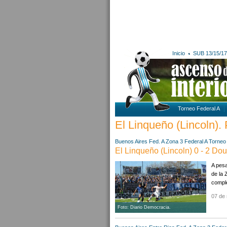
Inicio
SUB 13/15/17
Torneo Federal A
El Linqueño (Lincoln). 
Buenos Aires
Fed. A Zona 3
Federal A
Torneo 
El Linqueño (Lincoln) 0 - 2 Do
A pesa
de la 
comple
07 de
Foto: Diario Democracia.