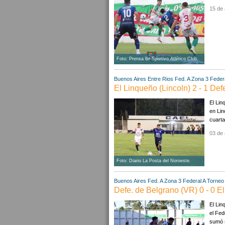
15 de 
Foto: Prensa de Sportivo Atlético Club.
Buenos Aires
Entre Rios
Fed. A Zona 3
Federa
El Linqueño (Lincoln) 2 - 1 De
El Lin
en Lin
cuarta
03 de 
Foto: Diario La Posta del Noroeste.
Buenos Aires
Fed. A Zona 3
Federal A
Torneo 
Defe. de Belgrano (VR) 0 - 0 E
El Lin
el Fed
sumó s