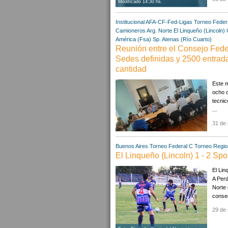
Modificado 14:30 hs.
Institucional AFA-CF-Fed-Ligas
Torneo Feder
Camioneros Arg. Norte
El Linqueño (Lincoln)
América (Fsa)
Sp. Atenas (Río Cuarto)
Reunión entre el Consejo Federa
Sedes definidas y 2500 entrada
cantidad
Este m
ocho c
tecnic
...
31 de 
Buenos Aires
Torneo Federal C
Torneo Regio
El Linqueño (Lincoln) 1 - 2 Spo
El Lin
A Perd
Norte 
conseg
29 de 