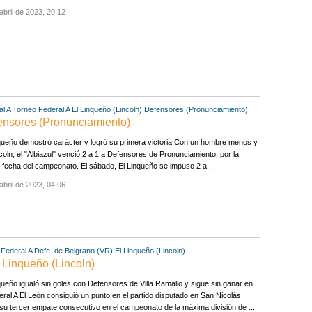
abril de 2023, 20:12
l A
Torneo Federal A
El Linqueño (Lincoln)
Defensores (Pronunciamiento)
fensores (Pronunciamiento)
queño demostró carácter y logró su primera victoria Con un hombre menos y
coln, el "Albiazul" venció 2 a 1 a Defensores de Pronunciamiento, por la
 fecha del campeonato. El sábado, El Linqueño se impuso 2 a ...
abril de 2023, 04:06
Federal A
Defe. de Belgrano (VR)
El Linqueño (Lincoln)
l Linqueño (Lincoln)
queño igualó sin goles con Defensores de Villa Ramallo y sigue sin ganar en
eral A El León consiguió un punto en el partido disputado en San Nicolás
u tercer empate consecutivo en el campeonato de la máxima división de ...