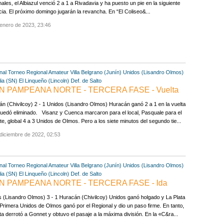
nales, el Albiazul venció 2 a 1 a Rivadavia y ha puesto un pie en la siguiente
cia. El próximo domingo jugarán la revancha. En “El Coliseo&...
enero de 2023, 23:46
nal
Torneo Regional Amateur
Villa Belgrano (Junín)
Unidos (Lisandro Olmos)
lia (SN)
El Linqueño (Lincoln)
Def. de Salto
 PAMPEANA NORTE - TERCERA FASE - Vuelta
n (Chivilcoy) 2 - 1 Unidos (Lisandro Olmos) Huracán ganó 2 a 1 en la vuelta
uedó eliminado. Visanz y Cuenca marcaron para el local, Pasquale para el
nte, global 4 a 3 Unidos de Olmos. Pero a los siete minutos del segundo tie...
diciembre de 2022, 02:53
nal
Torneo Regional Amateur
Villa Belgrano (Junín)
Unidos (Lisandro Olmos)
lia (SN)
El Linqueño (Lincoln)
Def. de Salto
N PAMPEANA NORTE - TERCERA FASE - Ida
 (Lisandro Olmos) 3 - 1 Huracán (Chivilcoy) Unidos ganó holgado y La Plata
Primera Unidos de Olmos ganó por el Regional y dio un paso firme. En tanto,
ta derrotó a Gonnet y obtuvo el pasaje a la máxima división. En la «C&ra...